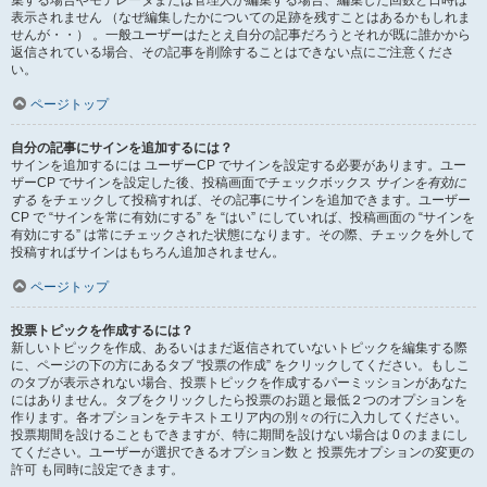
表示されません （なぜ編集したかについての足跡を残すことはあるかもしれま
せんが・・） 。一般ユーザーはたとえ自分の記事だろうとそれが既に誰かから
返信されている場合、その記事を削除することはできない点にご注意くださ
い。
ページトップ
自分の記事にサインを追加するには？
サインを追加するには ユーザーCP でサインを設定する必要があります。ユー
ザーCP でサインを設定した後、投稿画面でチェックボックス
サインを有効に
する
をチェックして投稿すれば、その記事にサインを追加できます。ユーザー
CP で “サインを常に有効にする” を “はい” にしていれば、投稿画面の “サインを
有効にする” は常にチェックされた状態になります。その際、チェックを外して
投稿すればサインはもちろん追加されません。
ページトップ
投票トピックを作成するには？
新しいトピックを作成、あるいはまだ返信されていないトピックを編集する際
に、ページの下の方にあるタブ “投票の作成” をクリックしてください。もしこ
のタブが表示されない場合、投票トピックを作成するパーミッションがあなた
にはありません。タブをクリックしたら投票のお題と最低２つのオプションを
作ります。各オプションをテキストエリア内の別々の行に入力してください。
投票期間を設けることもできますが、特に期間を設けない場合は 0 のままにし
てください。ユーザーが選択できるオプション数 と 投票先オプションの変更の
許可 も同時に設定できます。