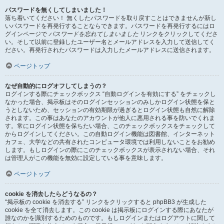
パスワードを無くしてしまいました！
落ち着いてください！ 無くしたパスワードを取り戻すことはできませんが新し
いパスワードを再発行することならできます。パスワードを再発行するにはロ
グインページで
パスワードを忘れてしまいました
リンクをクリックしてくださ
い。そして以前に登録したユーザー名とメールアドレスを入力して送信してく
ださい。再発行されたパスワードは入力したメールアドレスに送信されます。
ページトップ
なぜ自動的にログオフしてしまうの？
ログインする際にチェックボックス “自動ログインを有効にする” をチェックし
なかった場合、掲示板はそのログインセッションのみしかログイン状態を保と
うとしないため、セッションの有効期限が過ぎるとログイン状態も自然に解除
されます。この事はあなたのアカウントが他人に悪用される事を防いでくれま
す。常にログイン状態を保ちたい場合、このチェックボックスをチェックして
からログインしてください。この自動ログイン機能は図書館、インターネット
カフェ、大学などの共有されたコンピュータ環境では利用しないことをお勧め
します。もしログインの際にこのチェックボックスが表示されない場合、それ
は管理人がこの機能を無効に設定している事を意味します。
ページトップ
cookie を消去したらどうなるの？
“掲示板の cookie を消去する” リンクをクリックすると phpBB3 が生成した
cookie を全て消去します。この cookie は掲示板にログインする際にあなたが
誰なのかを識別するためのものです。もしログインまたはログアウトに関して