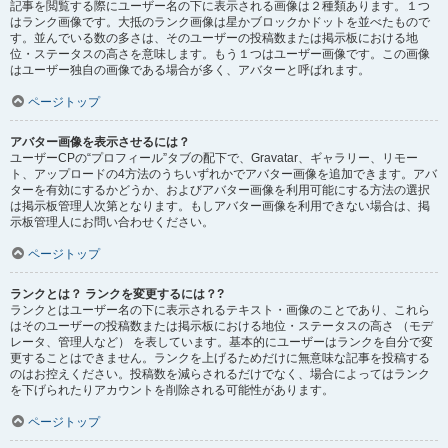
記事を閲覧する際にユーザー名の下に表示される画像は２種類あります。１つ
はランク画像です。大抵のランク画像は星かブロックかドットを並べたもので
す。並んでいる数の多さは、そのユーザーの投稿数または掲示板における地
位・ステータスの高さを意味します。もう１つはユーザー画像です。この画像
はユーザー独自の画像である場合が多く、アバターと呼ばれます。
ページトップ
アバター画像を表示させるには？
ユーザーCPの“プロフィール”タブの配下で、Gravatar、ギャラリー、リモー
ト、アップロードの4方法のうちいずれかでアバター画像を追加できます。アバ
ターを有効にするかどうか、およびアバター画像を利用可能にする方法の選択
は掲示板管理人次第となります。もしアバター画像を利用できない場合は、掲
示板管理人にお問い合わせください。
ページトップ
ランクとは？ ランクを変更するには？?
ランクとはユーザー名の下に表示されるテキスト・画像のことであり、これら
はそのユーザーの投稿数または掲示板における地位・ステータスの高さ （モデ
レータ、管理人など） を表しています。基本的にユーザーはランクを自分で変
更することはできません。ランクを上げるためだけに無意味な記事を投稿する
のはお控えください。投稿数を減らされるだけでなく、場合によってはランク
を下げられたりアカウントを削除される可能性があります。
ページトップ