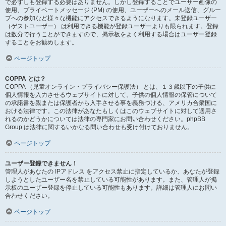
で必ずしも登録する必要はありません。しかし登録することでユーザー画像の
使用、プライベートメッセージ (PM) の使用、ユーザーへのメール送信、グルー
プへの参加など様々な機能にアクセスできるようになります。未登録ユーザー
（ゲストユーザー） は利用できる機能が登録ユーザーよりも限られます。登録
は数分で行うことができますので、掲示板をよく利用する場合はユーザー登録
することをお勧めします。
ページトップ
COPPA とは？
COPPA （児童オンライン・プライバシー保護法） とは、１３歳以下の子供に
個人情報を入力させるウェブサイトに対して、子供の個人情報の保管について
の承諾書を親または保護者から入手させる事を義務づける、アメリカ合衆国に
おける法律です。この法律があなたもしくはこのウェブサイトに対して適用さ
れるのかどうかについては法律の専門家にお問い合わせください。phpBB
Group は法律に関するいかなる問い合わせも受け付けておりません。
ページトップ
ユーザー登録できません！
管理人があなたの IPアドレス をアクセス禁止に指定しているか、あなたが登録
しようとしたユーザー名を禁止している可能性があります。また、管理人が掲
示板のユーザー登録を停止している可能性もあります。詳細は管理人にお問い
合わせください。
ページトップ