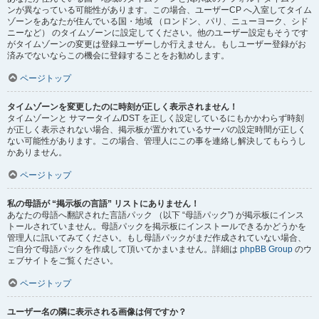
ンが異なっている可能性があります。この場合、ユーザーCP へ入室してタイム
ゾーンをあなたが住んでいる国・地域 （ロンドン、パリ、ニューヨーク、シド
ニーなど） のタイムゾーンに設定してください。他のユーザー設定もそうです
がタイムゾーンの変更は登録ユーザーしか行えません。もしユーザー登録がお
済みでないならこの機会に登録することをお勧めします。
ページトップ
タイムゾーンを変更したのに時刻が正しく表示されません！
タイムゾーンと サマータイム/DST を正しく設定しているにもかかわらず時刻
が正しく表示されない場合、掲示板が置かれているサーバの設定時間が正しく
ない可能性があります。この場合、管理人にこの事を連絡し解決してもらうし
かありません。
ページトップ
私の母語が “掲示板の言語” リストにありません！
あなたの母語へ翻訳された言語パック （以下 “母語パック”) が掲示板にインス
トールされていません。母語パックを掲示板にインストールできるかどうかを
管理人に訊いてみてください。もし母語パックがまだ作成されていない場合、
ご自分で母語パックを作成して頂いてかまいません。詳細は
phpBB Group
のウ
ェブサイトをご覧ください。
ページトップ
ユーザー名の隣に表示される画像は何ですか？