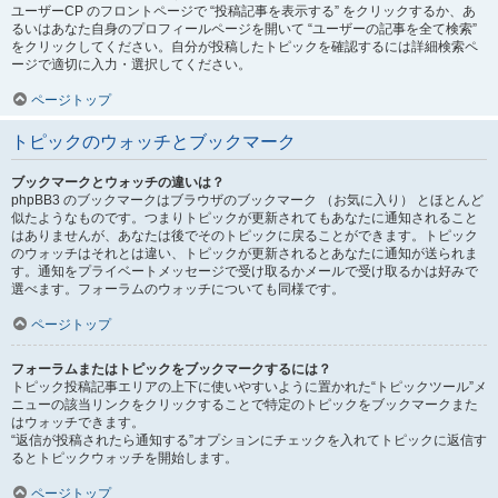
ユーザーCP のフロントページで “投稿記事を表示する” をクリックするか、あ
るいはあなた自身のプロフィールページを開いて “ユーザーの記事を全て検索”
をクリックしてください。自分が投稿したトピックを確認するには詳細検索ペ
ージで適切に入力・選択してください。
ページトップ
トピックのウォッチとブックマーク
ブックマークとウォッチの違いは？
phpBB3 のブックマークはブラウザのブックマーク （お気に入り） とほとんど
似たようなものです。つまりトピックが更新されてもあなたに通知されること
はありませんが、あなたは後でそのトピックに戻ることができます。トピック
のウォッチはそれとは違い、トピックが更新されるとあなたに通知が送られま
す。通知をプライベートメッセージで受け取るかメールで受け取るかは好みで
選べます。フォーラムのウォッチについても同様です。
ページトップ
フォーラムまたはトピックをブックマークするには？
トピック投稿記事エリアの上下に使いやすいように置かれた“トピックツール”メ
ニューの該当リンクをクリックすることで特定のトピックをブックマークまた
はウォッチできます。
“返信が投稿されたら通知する”オプションにチェックを入れてトピックに返信す
るとトピックウォッチを開始します。
ページトップ