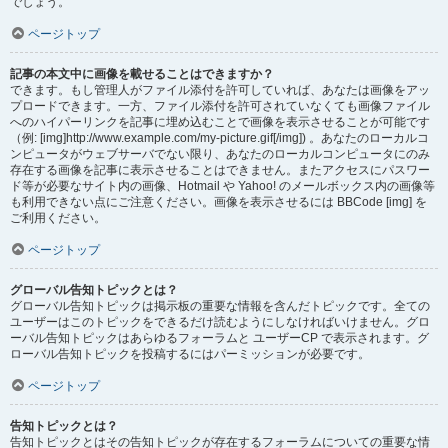
でしょう。
ページトップ
記事の本文中に画像を載せることはできますか？
できます。もし管理人がファイル添付を許可していれば、あなたは画像をアッ
プロードできます。一方、ファイル添付を許可されていなくても画像ファイル
へのハイパーリンクを記事に埋め込むことで画像を表示させることが可能です
（例: [img]http://www.example.com/my-picture.gif[/img]) 。あなたのローカルコ
ンピュータがウェブサーバでない限り、あなたのローカルコンピュータにのみ
存在する画像を記事に表示させることはできません。またアクセスにパスワー
ド等が必要なサイト内の画像、Hotmail や Yahoo! のメールボックス内の画像等
も利用できない点にご注意ください。画像を表示させるには BBCode [img] を
ご利用ください。
ページトップ
グローバル告知トピックとは？
グローバル告知トピックは掲示板の重要な情報を含んだトピックです。全ての
ユーザーはこのトピックをできるだけ読むようにしなければいけません。グロ
ーバル告知トピックはあらゆるフォーラムと ユーザーCP で表示されます。グ
ローバル告知トピックを投稿するにはパーミッションが必要です。
ページトップ
告知トピックとは？
告知トピックとはその告知トピックが存在するフォーラムについての重要な情