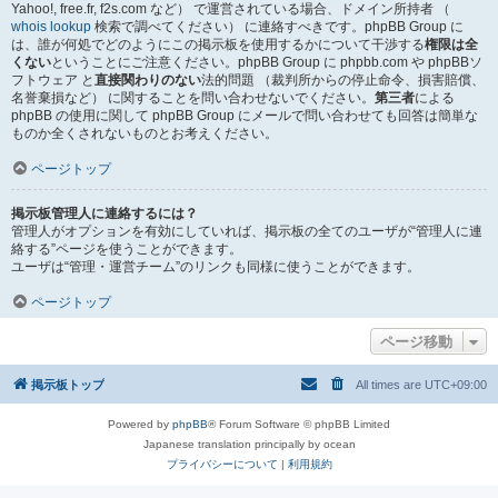
Yahoo!, free.fr, f2s.com など） で運営されている場合、ドメイン所持者 （
whois lookup
検索で調べてください） に連絡すべきです。phpBB Group に
は、誰が何処でどのようにこの掲示板を使用するかについて干渉する
権限は全
くない
ということにご注意ください。phpBB Group に phpbb.com や phpBBソ
フトウェア と
直接関わりのない
法的問題 （裁判所からの停止命令、損害賠償、
名誉棄損など） に関することを問い合わせないでください。
第三者
による
phpBB の使用に関して phpBB Group にメールで問い合わせても回答は簡単な
ものか全くされないものとお考えください。
ページトップ
掲示板管理人に連絡するには？
管理人がオプションを有効にしていれば、掲示板の全てのユーザが“管理人に連
絡する”ページを使うことができます。
ユーザは“管理・運営チーム”のリンクも同様に使うことができます。
ページトップ
ページ移動
掲示板トップ
All times are
UTC+09:00
Powered by
phpBB
® Forum Software © phpBB Limited
Japanese translation principally by ocean
プライバシーについて
|
利用規約