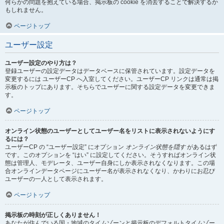
何らかの問題を抱えている場合、掲示板の cookie を消去することで解決するか
もしれません。
ページトップ
ユーザー設定
ユーザー設定のやり方は？
登録ユーザーの設定データはデータベースに保管されています。設定データを
変更するには ユーザーCP へ入室してください。ユーザーCP リンクは通常は掲
示板のトップにあります。そちらでユーザーに関する設定データを変更できま
す。
ページトップ
オンライン状態のユーザーとしてユーザー名をリストに表示されないようにす
るには？
ユーザーCP の “ユーザー設定” にオプション
オンライン状態を隠す
があるはず
です。このオプションを “はい” に設定してください。そうすればオンライン状
態は管理人、モデレータ、ユーザー自身にしか表示されなくなります。この場
合オンラインデータページにユーザー名が表示されなくなり、かわりにお忍び
ユーザーの一人として表示されます。
ページトップ
掲示板の時刻が正しくありません！
あなたが住んでいる国・地域のタイムゾーンと掲示板のデフォルトタイムゾー