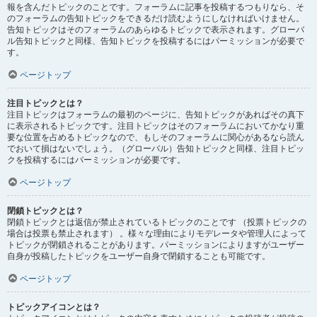
報を含んだトピックのことです。フォーラムに記事を投稿するつもりなら、そ
のフォーラムの告知トピックをできるだけ読むようにしなければいけません。
告知トピックはそのフォーラムのあらゆるトピックで表示されます。グローバ
ル告知トピックと同様、告知トピックを投稿するにはパーミッションが必要で
す。
ページトップ
注目トピックとは？
注目トピックはフォーラムの最初のページに、告知トピックがあればその真下
に表示されるトピックです。注目トピックはそのフォーラムにおいてかなり重
要な位置を占めるトピックなので、もしそのフォーラムに関心があるなら読ん
でおいて損はないでしょう。（グローバル）告知トピックと同様、注目トピッ
クを投稿するにはパーミッションが必要です。
ページトップ
閉鎖トピックとは？
閉鎖トピックとは返信が禁止されているトピックのことです （投票トピックの
場合は投票も禁止されます） 。様々な理由によりモデレータや管理人によって
トピックが閉鎖されることがあります。パーミッションによりますがユーザー
自身が投稿したトピックをユーザー自身で閉鎖することも可能です。
ページトップ
トピックアイコンとは？