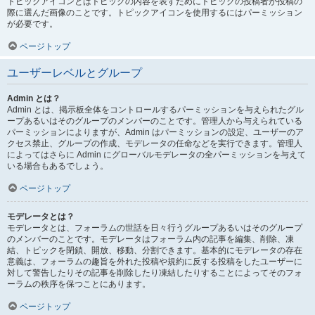
トピックアイコンとはトピックの内容を表すためにトピックの投稿者が投稿の
際に選んだ画像のことです。トピックアイコンを使用するにはパーミッション
が必要です。
ページトップ
ユーザーレベルとグループ
Admin とは？
Admin とは、掲示板全体をコントロールするパーミッションを与えられたグル
ープあるいはそのグループのメンバーのことです。管理人から与えられている
パーミッションによりますが、Admin はパーミッションの設定、ユーザーのア
クセス禁止、グループの作成、モデレータの任命などを実行できます。管理人
によってはさらに Admin にグローバルモデレータの全パーミッションを与えて
いる場合もあるでしょう。
ページトップ
モデレータとは？
モデレータとは、フォーラムの世話を日々行うグループあるいはそのグループ
のメンバーのことです。モデレータはフォーラム内の記事を編集、削除、凍
結、トピックを閉鎖、開放、移動、分割できます。基本的にモデレータの存在
意義は、フォーラムの趣旨を外れた投稿や規約に反する投稿をしたユーザーに
対して警告したりその記事を削除したり凍結したりすることによってそのフォ
ーラムの秩序を保つことにあります。
ページトップ