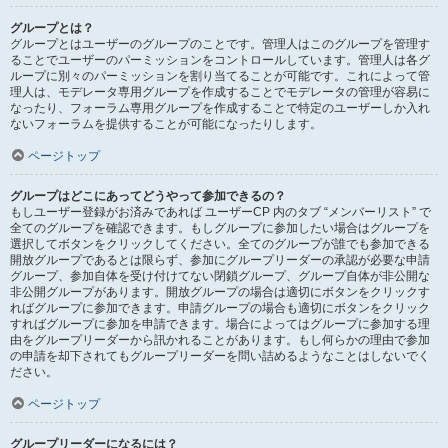
グループとは？
グループとはユーザーのグループのことです。管理人はこのグループを管理す
ることでユーザーのパーミッションをコントロールしています。管理人は各グ
ループに別々のパーミッションを割り当てることが可能です。これによって管
理人は、モデレータ専用グループを作成することでモデレータの管理が容易に
なったり、フォーラム専用グループを作成することで特定のユーザーしか入れ
ないフォーラムを提供することが可能になったりします。
ページトップ
グループはどこにあってどうやって参加できるの？
もしユーザー登録がお済みであれば ユーザーCP 内のタブ “メンバーリスト” で
全てのグループを確認できます。もしグループに参加したい場合はグループを
選択してボタンをクリックしてください。全てのグループが誰でも参加できる
開放グループであるとは限らず、参加にグループリーダーの承認が必要な申請
グループ、参加自体を受け付けてない閉鎖グループ、グループ自体が非公開な
非公開グループがあります。開放グループの場合は適切にボタンをクリックす
ればグループに参加できます。申請グループの場合も適切にボタンをクリック
すればグループに参加を申請できます。場合によってはグループに参加する理
由をグループリーダーから訊かれることがあります。もし何らかの理由で参加
の申請を却下されてもグループリーダーを問い詰めるようなことはしないでく
ださい。
ページトップ
グループリーダーになるには？