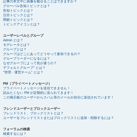
記事の本文中に画像を載せることはできますか？
グローバル告知トピックとは？
告知トピックとは？
注目トピックとは？
閉鎖トピックとは？
トピックアイコンとは？
ユーザーレベルとグループ
Admin とは？
モデレータとは？
グループとは？
グループはどこにあってどうやって参加できるの？
グループリーダーになるには？
なぜグループによって色が違うの？
デフォルトグループ” とは？
“管理・運営チーム” とは？
PM（プライベートメッセージ）
プライベートメッセージを送信できません！
読みたくない PM が定期的に送られてきます！
この掲示板のユーザーからスパム等のメールが自分に送信されています！
フレンドユーザーとブロックユーザー
フレンドリスト、ブロックリストとは？
ユーザーをフレンドリストまたはブロックリストに追加・削除するには？
フォーラムの検索
検索するには？