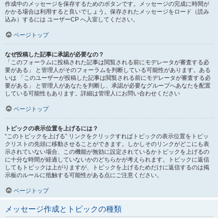
作成中のメッセージを保存するためのボタンです。メッセージの完成に時間が
かかる場合は利用すると良いでしょう。保存されたメッセージをロード（読み
込み）するには ユーザーCP へ入室してください。
ページトップ
なぜ投稿した記事に承認が必要なの？
「このフォーラムに投稿された記事は閲覧される前にモデレータが審査する必
要がある」 と管理人がそのフォーラムを判断している可能性があります。ある
いは 「このユーザーが投稿した記事は閲覧される前にモデレータが審査する必
要がある」 と管理人があなたを判断し、承認が必要なグループへあなたを配置
している可能性もあります。詳細は管理人にお問い合わせください
ページトップ
トピックの表示位置を上げるには？
“このトピックを上げる” リンクをクリックすればトピックの表示位置をトピッ
クリストの先頭に移動させることができます。しかしそのリンクがどこにも表
示されていない場合、この機能が無効に設定されているかトピックを上げるの
に十分な時間が経過していないかのどちらかが考えられます。トピックに返信
してもトピックは上がりますが、トピックを上げるためだけに返信するのは掲
示板のルールに抵触する可能性がある点にご注意ください。
ページトップ
メッセージ作成とトピックの種類