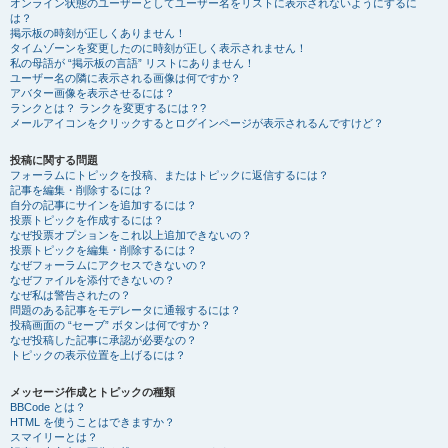
オンライン状態のユーザーとしてユーザー名をリストに表示されないようにするに
は？
掲示板の時刻が正しくありません！
タイムゾーンを変更したのに時刻が正しく表示されません！
私の母語が “掲示板の言語” リストにありません！
ユーザー名の隣に表示される画像は何ですか？
アバター画像を表示させるには？
ランクとは？ ランクを変更するには？?
メールアイコンをクリックするとログインページが表示されるんですけど？
投稿に関する問題
フォーラムにトピックを投稿、またはトピックに返信するには？
記事を編集・削除するには？
自分の記事にサインを追加するには？
投票トピックを作成するには？
なぜ投票オプションをこれ以上追加できないの？
投票トピックを編集・削除するには？
なぜフォーラムにアクセスできないの？
なぜファイルを添付できないの？
なぜ私は警告されたの？
問題のある記事をモデレータに通報するには？
投稿画面の “セーブ” ボタンは何ですか？
なぜ投稿した記事に承認が必要なの？
トピックの表示位置を上げるには？
メッセージ作成とトピックの種類
BBCode とは？
HTML を使うことはできますか？
スマイリーとは？