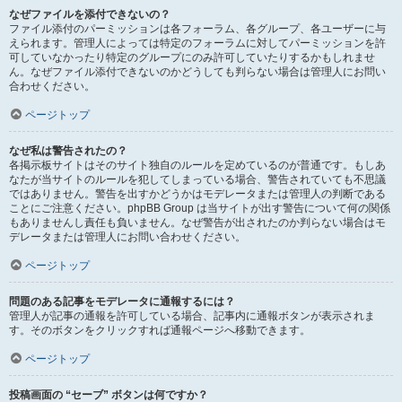
なぜファイルを添付できないの？
ファイル添付のパーミッションは各フォーラム、各グループ、各ユーザーに与
えられます。管理人によっては特定のフォーラムに対してパーミッションを許
可していなかったり特定のグループにのみ許可していたりするかもしれませ
ん。なぜファイル添付できないのかどうしても判らない場合は管理人にお問い
合わせください。
ページトップ
なぜ私は警告されたの？
各掲示板サイトはそのサイト独自のルールを定めているのが普通です。もしあ
なたが当サイトのルールを犯してしまっている場合、警告されていても不思議
ではありません。警告を出すかどうかはモデレータまたは管理人の判断である
ことにご注意ください。phpBB Group は当サイトが出す警告について何の関係
もありませんし責任も負いません。なぜ警告が出されたのか判らない場合はモ
デレータまたは管理人にお問い合わせください。
ページトップ
問題のある記事をモデレータに通報するには？
管理人が記事の通報を許可している場合、記事内に通報ボタンが表示されま
す。そのボタンをクリックすれば通報ページへ移動できます。
ページトップ
投稿画面の “セーブ” ボタンは何ですか？