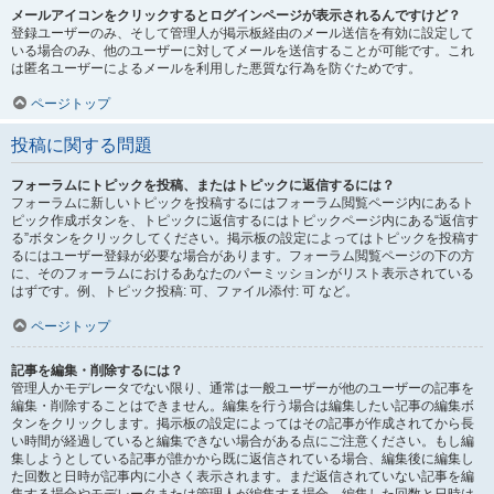
メールアイコンをクリックするとログインページが表示されるんですけど？
登録ユーザーのみ、そして管理人が掲示板経由のメール送信を有効に設定して
いる場合のみ、他のユーザーに対してメールを送信することが可能です。これ
は匿名ユーザーによるメールを利用した悪質な行為を防ぐためです。
ページトップ
投稿に関する問題
フォーラムにトピックを投稿、またはトピックに返信するには？
フォーラムに新しいトピックを投稿するにはフォーラム閲覧ページ内にあるト
ピック作成ボタンを、トピックに返信するにはトピックページ内にある“返信す
る”ボタンをクリックしてください。掲示板の設定によってはトピックを投稿す
るにはユーザー登録が必要な場合があります。フォーラム閲覧ページの下の方
に、そのフォーラムにおけるあなたのパーミッションがリスト表示されている
はずです。例、トピック投稿: 可、ファイル添付: 可 など。
ページトップ
記事を編集・削除するには？
管理人かモデレータでない限り、通常は一般ユーザーが他のユーザーの記事を
編集・削除することはできません。編集を行う場合は編集したい記事の編集ボ
タンをクリックします。掲示板の設定によってはその記事が作成されてから長
い時間が経過していると編集できない場合がある点にご注意ください。もし編
集しようとしている記事が誰かから既に返信されている場合、編集後に編集し
た回数と日時が記事内に小さく表示されます。まだ返信されていない記事を編
集する場合やモデレータまたは管理人が編集する場合、編集した回数と日時は