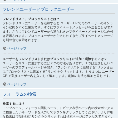
フレンドユーザーとブロックユーザー
フレンドリスト、ブロックリストとは？
フレンドリストにユーザーを追加すると ユーザーCP でそのユーザーのオンラ
イン状態をすぐに確認でき、すぐにプライベートメッセージを送ることができ
ます。さらにフレンドユーザーから送られきたプライベートメッセージは色付
き表示されます。ブロックユーザーから送られてきたプライベートメッセージ
も別の色で表示されます。
ページトップ
ユーザーをフレンドリストまたはブロックリストに追加・削除するには？
ユーザーをリストに追加するには２つの方法があります。１つは追加したいユ
ーザーのプロフィールページを開き、“フレンドリストに追加する” リンクまた
は “ブロックリストに追加する” リンクをクリックします。もう１つは ユーザー
CP で直接ユーザー名を入力して追加します。削除の方法も追加と同じです。
ページトップ
フォーラムの検索
検索するには？
トップページ、フォーラム閲覧ページ、トピック表示ページ内の検索ボックス
に検索したいキーワードを入力してボタンをクリックしてください。より詳細
な検索は “詳細検索” リンクをクリックすれば検索ページにアクセスできます。