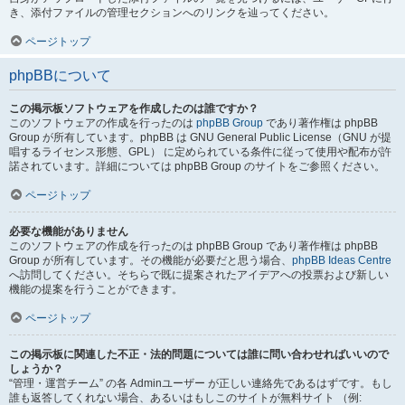
き、添付ファイルの管理セクションへのリンクを辿ってください。
ページトップ
phpBBについて
この掲示板ソフトウェアを作成したのは誰ですか？
このソフトウェアの作成を行ったのは
phpBB Group
であり著作権は phpBB
Group が所有しています。phpBB は GNU General Public License（GNU が提
唱するライセンス形態、GPL） に定められている条件に従って使用や配布が許
諾されています。詳細については phpBB Group のサイトをご参照ください。
ページトップ
必要な機能がありません
このソフトウェアの作成を行ったのは phpBB Group であり著作権は phpBB
Group が所有しています。その機能が必要だと思う場合、
phpBB Ideas Centre
へ訪問してください。そちらで既に提案されたアイデアへの投票および新しい
機能の提案を行うことができます。
ページトップ
この掲示板に関連した不正・法的問題については誰に問い合わせればいいので
しょうか？
“管理・運営チーム” の各 Adminユーザー が正しい連絡先であるはずです。もし
誰も返答してくれない場合、あるいはもしこのサイトが無料サイト （例: