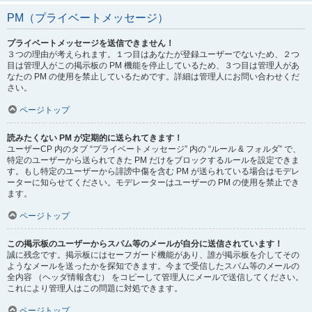
PM（プライベートメッセージ）
プライベートメッセージを送信できません！
３つの理由が考えられます。１つ目はあなたが登録ユーザーでないため、２つ
目は管理人がこの掲示板の PM 機能を停止しているため、３つ目は管理人があ
なたの PM の使用を禁止しているためです。詳細は管理人にお問い合わせくだ
さい。
ページトップ
読みたくない PM が定期的に送られてきます！
ユーザーCP 内のタブ “プライベートメッセージ” 内の “ルール & フォルダ” で、
特定のユーザーから送られてきた PM だけをブロックするルールを設定できま
す。もし特定のユーザーから誹謗中傷を含む PM が送られている場合はモデレ
ーターに知らせてください。モデレーターはユーザーの PM の使用を禁止でき
ます。
ページトップ
この掲示板のユーザーからスパム等のメールが自分に送信されています！
誠に残念です。掲示板にはセーフガード機能があり、誰が掲示板を介してその
ようなメールを送ったかを探知できます。今まで受信したスパム等のメールの
全内容 （ヘッダ情報含む） をコピーして管理人にメールで送信してください。
これにより管理人はこの問題に対処できます。
ページトップ