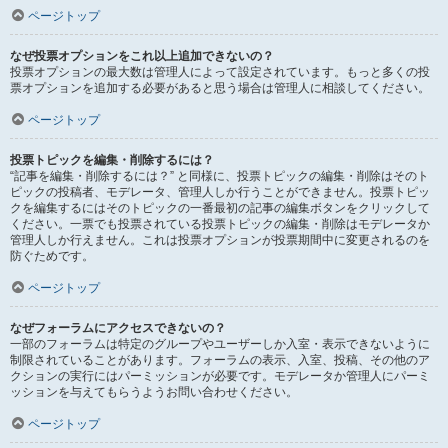
ページトップ
なぜ投票オプションをこれ以上追加できないの？
投票オプションの最大数は管理人によって設定されています。もっと多くの投
票オプションを追加する必要があると思う場合は管理人に相談してください。
ページトップ
投票トピックを編集・削除するには？
“記事を編集・削除するには？” と同様に、投票トピックの編集・削除はそのト
ピックの投稿者、モデレータ、管理人しか行うことができません。投票トピッ
クを編集するにはそのトピックの一番最初の記事の編集ボタンをクリックして
ください。一票でも投票されている投票トピックの編集・削除はモデレータか
管理人しか行えません。これは投票オプションが投票期間中に変更されるのを
防ぐためです。
ページトップ
なぜフォーラムにアクセスできないの？
一部のフォーラムは特定のグループやユーザーしか入室・表示できないように
制限されていることがあります。フォーラムの表示、入室、投稿、その他のア
クションの実行にはパーミッションが必要です。モデレータか管理人にパーミ
ッションを与えてもらうようお問い合わせください。
ページトップ