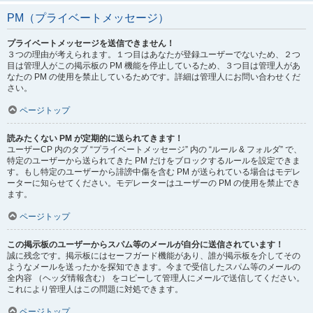
PM（プライベートメッセージ）
プライベートメッセージを送信できません！
３つの理由が考えられます。１つ目はあなたが登録ユーザーでないため、２つ
目は管理人がこの掲示板の PM 機能を停止しているため、３つ目は管理人があ
なたの PM の使用を禁止しているためです。詳細は管理人にお問い合わせくだ
さい。
ページトップ
読みたくない PM が定期的に送られてきます！
ユーザーCP 内のタブ “プライベートメッセージ” 内の “ルール & フォルダ” で、
特定のユーザーから送られてきた PM だけをブロックするルールを設定できま
す。もし特定のユーザーから誹謗中傷を含む PM が送られている場合はモデレ
ーターに知らせてください。モデレーターはユーザーの PM の使用を禁止でき
ます。
ページトップ
この掲示板のユーザーからスパム等のメールが自分に送信されています！
誠に残念です。掲示板にはセーフガード機能があり、誰が掲示板を介してその
ようなメールを送ったかを探知できます。今まで受信したスパム等のメールの
全内容 （ヘッダ情報含む） をコピーして管理人にメールで送信してください。
これにより管理人はこの問題に対処できます。
ページトップ