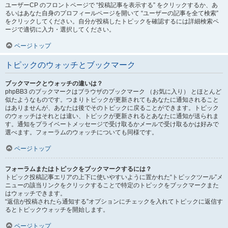
ユーザーCP のフロントページで “投稿記事を表示する” をクリックするか、あ
るいはあなた自身のプロフィールページを開いて “ユーザーの記事を全て検索”
をクリックしてください。自分が投稿したトピックを確認するには詳細検索ペ
ージで適切に入力・選択してください。
ページトップ
トピックのウォッチとブックマーク
ブックマークとウォッチの違いは？
phpBB3 のブックマークはブラウザのブックマーク （お気に入り） とほとんど
似たようなものです。つまりトピックが更新されてもあなたに通知されること
はありませんが、あなたは後でそのトピックに戻ることができます。トピック
のウォッチはそれとは違い、トピックが更新されるとあなたに通知が送られま
す。通知をプライベートメッセージで受け取るかメールで受け取るかは好みで
選べます。フォーラムのウォッチについても同様です。
ページトップ
フォーラムまたはトピックをブックマークするには？
トピック投稿記事エリアの上下に使いやすいように置かれた“トピックツール”メ
ニューの該当リンクをクリックすることで特定のトピックをブックマークまた
はウォッチできます。
“返信が投稿されたら通知する”オプションにチェックを入れてトピックに返信す
るとトピックウォッチを開始します。
ページトップ