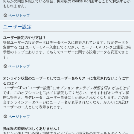
何らかの問題を抱えている場合、掲示板の cookie を消去することで解決するか
もしれません。
ページトップ
ユーザー設定
ユーザー設定のやり方は？
登録ユーザーの設定データはデータベースに保管されています。設定データを
変更するには ユーザーCP へ入室してください。ユーザーCP リンクは通常は掲
示板のトップにあります。そちらでユーザーに関する設定データを変更できま
す。
ページトップ
オンライン状態のユーザーとしてユーザー名をリストに表示されないようにす
るには？
ユーザーCP の “ユーザー設定” にオプション
オンライン状態を隠す
があるはず
です。このオプションを “はい” に設定してください。そうすればオンライン状
態は管理人、モデレータ、ユーザー自身にしか表示されなくなります。この場
合オンラインデータページにユーザー名が表示されなくなり、かわりにお忍び
ユーザーの一人として表示されます。
ページトップ
掲示板の時刻が正しくありません！
あなたが住んでいる国・地域のタイムゾーンと掲示板のデフォルトタイムゾー