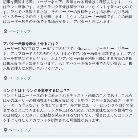
記事を閲覧する際にユーザー名の下に表示される画像は２種類あります。１つ
はランク画像です。大抵のランク画像は星かブロックかドットを並べたもので
す。並んでいる数の多さは、そのユーザーの投稿数または掲示板における地
位・ステータスの高さを意味します。もう１つはユーザー画像です。この画像
はユーザー独自の画像である場合が多く、アバターと呼ばれます。
ページトップ
アバター画像を表示させるには？
ユーザーCPの“プロフィール”タブの配下で、Gravatar、ギャラリー、リモー
ト、アップロードの4方法のうちいずれかでアバター画像を追加できます。アバ
ターを有効にするかどうか、およびアバター画像を利用可能にする方法の選択
は掲示板管理人次第となります。もしアバター画像を利用できない場合は、掲
示板管理人にお問い合わせください。
ページトップ
ランクとは？ ランクを変更するには？?
ランクとはユーザー名の下に表示されるテキスト・画像のことであり、これら
はそのユーザーの投稿数または掲示板における地位・ステータスの高さ （モデ
レータ、管理人など） を表しています。基本的にユーザーはランクを自分で変
更することはできません。ランクを上げるためだけに無意味な記事を投稿する
のはお控えください。投稿数を減らされるだけでなく、場合によってはランク
を下げられたりアカウントを削除される可能性があります。
ページトップ