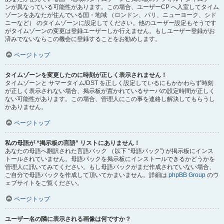
ンが異なっている可能性があります。この場合、ユーザーCP へ入室してタイム
ゾーンをあなたが住んでいる国・地域 （ロンドン、パリ、ニューヨーク、シド
ニーなど） のタイムゾーンに設定してください。他のユーザー設定もそうです
がタイムゾーンの変更は登録ユーザーしか行えません。もしユーザー登録がお
済みでないならこの機会に登録することをお勧めします。
ページトップ
タイムゾーンを変更したのに時刻が正しく表示されません！
タイムゾーンと サマータイム/DST を正しく設定しているにもかかわらず時刻
が正しく表示されない場合、掲示板が置かれているサーバの設定時間が正しく
ない可能性があります。この場合、管理人にこの事を連絡し解決してもらうし
かありません。
ページトップ
私の母語が “掲示板の言語” リストにありません！
あなたの母語へ翻訳された言語パック （以下 “母語パック”) が掲示板にインス
トールされていません。母語パックを掲示板にインストールできるかどうかを
管理人に訊いてみてください。もし母語パックがまだ作成されていない場合、
ご自分で母語パックを作成して頂いてかまいません。詳細は
phpBB Group
のウ
ェブサイトをご覧ください。
ページトップ
ユーザー名の隣に表示される画像は何ですか？