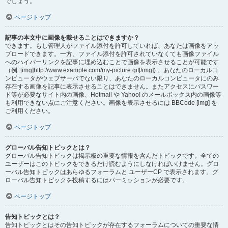
でしょう。
ページトップ
記事の本文中に画像を載せることはできますか？
できます。もし管理人がファイル添付を許可していれば、あなたは画像をアッ
プロードできます。一方、ファイル添付を許可されていなくても画像ファイル
へのハイパーリンクを記事に埋め込むことで画像を表示させることが可能です
（例: [img]http://www.example.com/my-picture.gif[/img]) 。あなたのローカルコ
ンピュータがウェブサーバでない限り、あなたのローカルコンピュータにのみ
存在する画像を記事に表示させることはできません。またアクセスにパスワー
ド等が必要なサイト内の画像、Hotmail や Yahoo! のメールボックス内の画像等
も利用できない点にご注意ください。画像を表示させるには BBCode [img] を
ご利用ください。
ページトップ
グローバル告知トピックとは？
グローバル告知トピックは掲示板の重要な情報を含んだトピックです。全ての
ユーザーはこのトピックをできるだけ読むようにしなければいけません。グロ
ーバル告知トピックはあらゆるフォーラムと ユーザーCP で表示されます。グ
ローバル告知トピックを投稿するにはパーミッションが必要です。
ページトップ
告知トピックとは？
告知トピックとはその告知トピックが存在するフォーラムについての重要な情