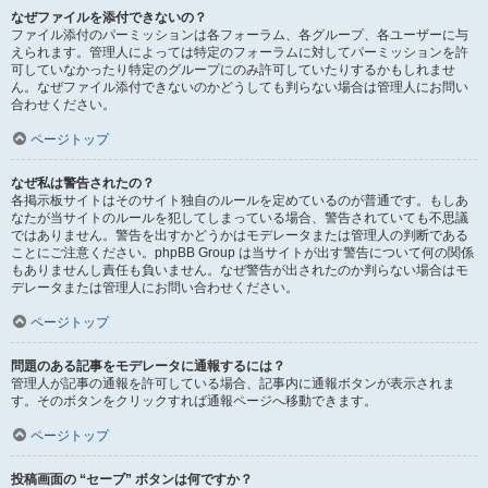
なぜファイルを添付できないの？
ファイル添付のパーミッションは各フォーラム、各グループ、各ユーザーに与
えられます。管理人によっては特定のフォーラムに対してパーミッションを許
可していなかったり特定のグループにのみ許可していたりするかもしれませ
ん。なぜファイル添付できないのかどうしても判らない場合は管理人にお問い
合わせください。
ページトップ
なぜ私は警告されたの？
各掲示板サイトはそのサイト独自のルールを定めているのが普通です。もしあ
なたが当サイトのルールを犯してしまっている場合、警告されていても不思議
ではありません。警告を出すかどうかはモデレータまたは管理人の判断である
ことにご注意ください。phpBB Group は当サイトが出す警告について何の関係
もありませんし責任も負いません。なぜ警告が出されたのか判らない場合はモ
デレータまたは管理人にお問い合わせください。
ページトップ
問題のある記事をモデレータに通報するには？
管理人が記事の通報を許可している場合、記事内に通報ボタンが表示されま
す。そのボタンをクリックすれば通報ページへ移動できます。
ページトップ
投稿画面の “セーブ” ボタンは何ですか？