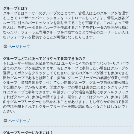
グループとは？
グループとはユーザーのグループのことです。管理人はこのグループを管理す
ることでユーザーのパーミッションをコントロールしています。管理人は各グ
ループに別々のパーミッションを割り当てることが可能です。これによって管
理人は、モデレータ専用グループを作成することでモデレータの管理が容易に
なったり、フォーラム専用グループを作成することで特定のユーザーしか入れ
ないフォーラムを提供することが可能になったりします。
ページトップ
グループはどこにあってどうやって参加できるの？
もしユーザー登録がお済みであれば ユーザーCP 内のタブ “メンバーリスト” で
全てのグループを確認できます。もしグループに参加したい場合はグループを
選択してボタンをクリックしてください。全てのグループが誰でも参加できる
開放グループであるとは限らず、参加にグループリーダーの承認が必要な申請
グループ、参加自体を受け付けてない閉鎖グループ、グループ自体が非公開な
非公開グループがあります。開放グループの場合は適切にボタンをクリックす
ればグループに参加できます。申請グループの場合も適切にボタンをクリック
すればグループに参加を申請できます。場合によってはグループに参加する理
由をグループリーダーから訊かれることがあります。もし何らかの理由で参加
の申請を却下されてもグループリーダーを問い詰めるようなことはしないでく
ださい。
ページトップ
グループリーダーになるには？