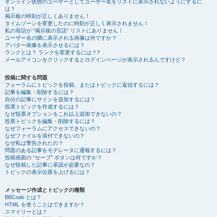
オンライン状態のユーザーとしてユーザー名をリストに表示されないようにするに
は？
掲示板の時刻が正しくありません！
タイムゾーンを変更したのに時刻が正しく表示されません！
私の母語が “掲示板の言語” リストにありません！
ユーザー名の隣に表示される画像は何ですか？
アバター画像を表示させるには？
ランクとは？ ランクを変更するには？?
メールアイコンをクリックするとログインページが表示されるんですけど？
投稿に関する問題
フォーラムにトピックを投稿、またはトピックに返信するには？
記事を編集・削除するには？
自分の記事にサインを追加するには？
投票トピックを作成するには？
なぜ投票オプションをこれ以上追加できないの？
投票トピックを編集・削除するには？
なぜフォーラムにアクセスできないの？
なぜファイルを添付できないの？
なぜ私は警告されたの？
問題のある記事をモデレータに通報するには？
投稿画面の “セーブ” ボタンは何ですか？
なぜ投稿した記事に承認が必要なの？
トピックの表示位置を上げるには？
メッセージ作成とトピックの種類
BBCode とは？
HTML を使うことはできますか？
スマイリーとは？