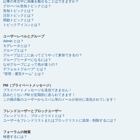
記事の本文中に画像を載せることはできますか？
グローバル告知トピックとは？
告知トピックとは？
注目トピックとは？
閉鎖トピックとは？
トピックアイコンとは？
ユーザーレベルとグループ
Admin とは？
モデレータとは？
グループとは？
グループはどこにあってどうやって参加できるの？
グループリーダーになるには？
なぜグループによって色が違うの？
デフォルトグループ” とは？
“管理・運営チーム” とは？
PM（プライベートメッセージ）
プライベートメッセージを送信できません！
読みたくない PM が定期的に送られてきます！
この掲示板のユーザーからスパム等のメールが自分に送信されています！
フレンドユーザーとブロックユーザー
フレンドリスト、ブロックリストとは？
ユーザーをフレンドリストまたはブロックリストに追加・削除するには？
フォーラムの検索
検索するには？