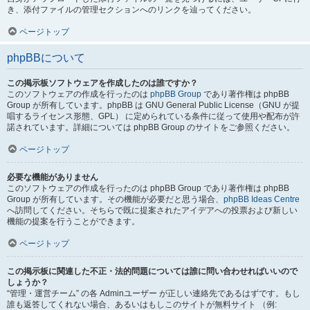
き、添付ファイルの管理セクションへのリンクを辿ってください。
ページトップ
phpBBについて
この掲示板ソフトウェアを作成したのは誰ですか？
このソフトウェアの作成を行ったのは
phpBB Group
であり著作権は phpBB
Group が所有しています。phpBB は GNU General Public License（GNU が提
唱するライセンス形態、GPL） に定められている条件に従って使用や配布が許
諾されています。詳細については phpBB Group のサイトをご参照ください。
ページトップ
必要な機能がありません
このソフトウェアの作成を行ったのは phpBB Group であり著作権は phpBB
Group が所有しています。その機能が必要だと思う場合、
phpBB Ideas Centre
へ訪問してください。そちらで既に提案されたアイデアへの投票および新しい
機能の提案を行うことができます。
ページトップ
この掲示板に関連した不正・法的問題については誰に問い合わせればいいので
しょうか？
“管理・運営チーム” の各 Adminユーザー が正しい連絡先であるはずです。もし
誰も返答してくれない場合、あるいはもしこのサイトが無料サイト （例: