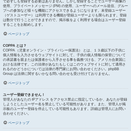
で必ずしも登録する必要はありません。しかし登録することでユーザー画像の
使用、プライベートメッセージ (PM) の使用、ユーザーへのメール送信、グルー
プへの参加など様々な機能にアクセスできるようになります。未登録ユーザー
（ゲストユーザー） は利用できる機能が登録ユーザーよりも限られます。登録
は数分で行うことができますので、掲示板をよく利用する場合はユーザー登録
することをお勧めします。
ページトップ
COPPA とは？
COPPA （児童オンライン・プライバシー保護法） とは、１３歳以下の子供に
個人情報を入力させるウェブサイトに対して、子供の個人情報の保管について
の承諾書を親または保護者から入手させる事を義務づける、アメリカ合衆国に
おける法律です。この法律があなたもしくはこのウェブサイトに対して適用さ
れるのかどうかについては法律の専門家にお問い合わせください。phpBB
Group は法律に関するいかなる問い合わせも受け付けておりません。
ページトップ
ユーザー登録できません！
管理人があなたの IPアドレス をアクセス禁止に指定しているか、あなたが登録
しようとしたユーザー名を禁止している可能性があります。また、管理人が掲
示板のユーザー登録を停止している可能性もあります。詳細は管理人にお問い
合わせください。
ページトップ