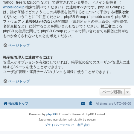
Yahoo!, free.fr, f2s.com など） で運営されている場合、ドメイン所持者 （
whois lookup
検索で調べてください） に連絡すべきです。phpBB Group に
は、誰が何処でどのようにこの掲示板を使用するかについて干渉する
権限は全
くない
ということにご注意ください。phpBB Group に phpbb.com や phpBBソ
フトウェア と
直接関わりのない
法的問題 （裁判所からの停止命令、損害賠償、
名誉棄損など） に関することを問い合わせないでください。
第三者
による
phpBB の使用に関して phpBB Group にメールで問い合わせても回答は簡単な
ものか全くされないものとお考えください。
ページトップ
掲示板管理人に連絡するには？
管理人がオプションを有効にしていれば、掲示板の全てのユーザが“管理人に連
絡する”ページを使うことができます。
ユーザは“管理・運営チーム”のリンクも同様に使うことができます。
ページトップ
ページ移動
掲示板トップ
All times are
UTC+09:00
Powered by
phpBB
® Forum Software © phpBB Limited
Japanese translation principally by ocean
プライバシーについて
|
利用規約