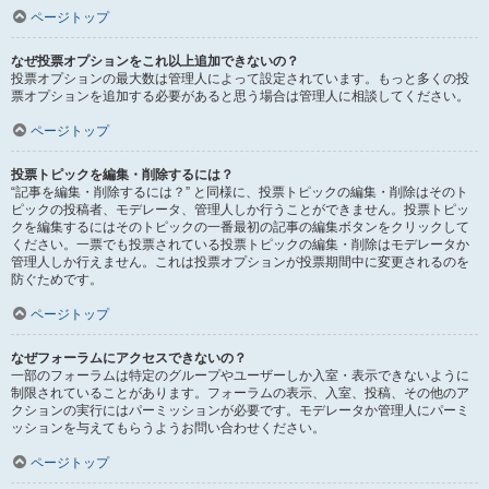
ページトップ
なぜ投票オプションをこれ以上追加できないの？
投票オプションの最大数は管理人によって設定されています。もっと多くの投
票オプションを追加する必要があると思う場合は管理人に相談してください。
ページトップ
投票トピックを編集・削除するには？
“記事を編集・削除するには？” と同様に、投票トピックの編集・削除はそのト
ピックの投稿者、モデレータ、管理人しか行うことができません。投票トピッ
クを編集するにはそのトピックの一番最初の記事の編集ボタンをクリックして
ください。一票でも投票されている投票トピックの編集・削除はモデレータか
管理人しか行えません。これは投票オプションが投票期間中に変更されるのを
防ぐためです。
ページトップ
なぜフォーラムにアクセスできないの？
一部のフォーラムは特定のグループやユーザーしか入室・表示できないように
制限されていることがあります。フォーラムの表示、入室、投稿、その他のア
クションの実行にはパーミッションが必要です。モデレータか管理人にパーミ
ッションを与えてもらうようお問い合わせください。
ページトップ