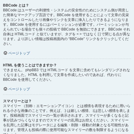
BBCode とは？
BBCode はユーザーの利便性・システムの安全性のためにシステム側が用意し
た簡単なマークアップ言語です。BBCode を使用することによって文章の見栄
えをコントロールしたり画像やリンクを文章に挿入したりできるようになりま
す。BBCode を使用するにはパーミッションが必要です。パーミッションが与
えられている場合でも個々の投稿で BBCode を無効にできます。BBCode それ
自体は HTMLコード と似ていますが、タグを < > ではなく [ ] で閉じる点が異な
ります。より詳しい情報は投稿画面内の “BBCode” リンクをクリックしてくだ
さい。
ページトップ
HTML を使うことはできますか？
できません。 phpBB3 では HTMLコード を文章に含めてもレンダリングされな
くなりました。HTML を利用して文章を作成したいのであれば、代わりに
BBCode を使用してください。
ページトップ
スマイリーとは？
スマイリー （別称：エモーションアイコン） とは感情を表現するために用いら
れる小さな画像のことです。例えば、:) は嬉しい感情、:(は悲しい感情を表しま
す。投稿画面でスマイリーの一覧が表示されます。スマイリーが多くなると記
事が読みづらくなりますのでスマイリーの乱用はお控えください。スマイリー
を乱用した記事はモデレータによる編集・削除・移動の対象となる可能性があ
ります。管理人も投稿の際に使用可能なスマイリーの数を制限するようになる