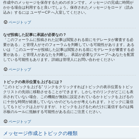
作成中のメッセージを保存するためのボタンです。メッセージの完成に時間が
かかる場合は利用すると良いでしょう。保存されたメッセージをロード（読み
込み）するには ユーザーCP へ入室してください。
ページトップ
なぜ投稿した記事に承認が必要なの？
「このフォーラムに投稿された記事は閲覧される前にモデレータが審査する必
要がある」 と管理人がそのフォーラムを判断している可能性があります。ある
いは 「このユーザーが投稿した記事は閲覧される前にモデレータが審査する必
要がある」 と管理人があなたを判断し、承認が必要なグループへあなたを配置
している可能性もあります。詳細は管理人にお問い合わせください
ページトップ
トピックの表示位置を上げるには？
“このトピックを上げる” リンクをクリックすればトピックの表示位置をトピッ
クリストの先頭に移動させることができます。しかしそのリンクがどこにも表
示されていない場合、この機能が無効に設定されているかトピックを上げるの
に十分な時間が経過していないかのどちらかが考えられます。トピックに返信
してもトピックは上がりますが、トピックを上げるためだけに返信するのは掲
示板のルールに抵触する可能性がある点にご注意ください。
ページトップ
メッセージ作成とトピックの種類