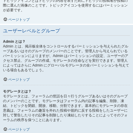
トピックアイコンとはトピックの内容を表すためにトピックの投稿者が投稿の
際に選んだ画像のことです。トピックアイコンを使用するにはパーミッション
が必要です。
ページトップ
ユーザーレベルとグループ
Admin とは？
Admin とは、掲示板全体をコントロールするパーミッションを与えられたグル
ープあるいはそのグループのメンバーのことです。管理人から与えられている
パーミッションによりますが、Admin はパーミッションの設定、ユーザーのア
クセス禁止、グループの作成、モデレータの任命などを実行できます。管理人
によってはさらに Admin にグローバルモデレータの全パーミッションを与えて
いる場合もあるでしょう。
ページトップ
モデレータとは？
モデレータとは、フォーラムの世話を日々行うグループあるいはそのグループ
のメンバーのことです。モデレータはフォーラム内の記事を編集、削除、凍
結、トピックを閉鎖、開放、移動、分割できます。基本的にモデレータの存在
意義は、フォーラムの趣旨を外れた投稿や規約に反する投稿をしたユーザーに
対して警告したりその記事を削除したり凍結したりすることによってそのフォ
ーラムの秩序を保つことにあります。
ページトップ