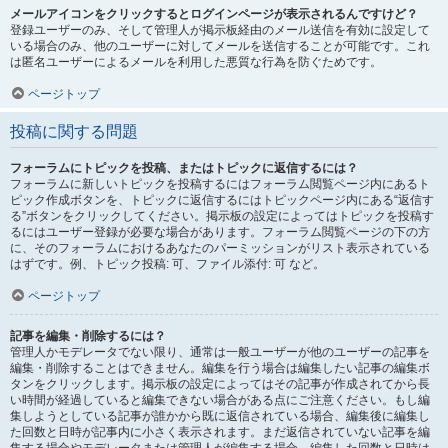
メールアイコンをクリックするとログインページが表示されるんですけど？
登録ユーザーのみ、そして管理人が掲示板経由のメール送信を有効に設定して
いる場合のみ、他のユーザーに対してメールを送信することが可能です。これ
は匿名ユーザーによるメールを利用した悪質な行為を防ぐためです。
ページトップ
投稿に関する問題
フォーラムにトピックを投稿、またはトピックに返信するには？
フォーラムに新しいトピックを投稿するにはフォーラム閲覧ページ内にあるト
ピック作成ボタンを、トピックに返信するにはトピックページ内にある“返信す
る”ボタンをクリックしてください。掲示板の設定によってはトピックを投稿す
るにはユーザー登録が必要な場合があります。フォーラム閲覧ページの下の方
に、そのフォーラムにおけるあなたのパーミッションがリスト表示されている
はずです。例、トピック投稿: 可、ファイル添付: 可 など。
ページトップ
記事を編集・削除するには？
管理人かモデレータでない限り、通常は一般ユーザーが他のユーザーの記事を
編集・削除することはできません。編集を行う場合は編集したい記事の編集ボ
タンをクリックします。掲示板の設定によってはその記事が作成されてから長
い時間が経過していると編集できない場合がある点にご注意ください。もし編
集しようとしている記事が誰かから既に返信されている場合、編集後に編集し
た回数と日時が記事内に小さく表示されます。まだ返信されていない記事を編