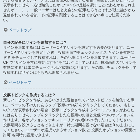
集する場合やモデレータまたは管理人が編集する場合、編集した回数と日時は
表示されません （なぜ編集したかについての足跡を残すことはあるかもしれま
せんが・・） 。一般ユーザーはたとえ自分の記事だろうとそれが既に誰かから
返信されている場合、その記事を削除することはできない点にご注意くださ
い。
ページトップ
自分の記事にサインを追加するには？
サインを追加するには ユーザーCP でサインを設定する必要があります。ユー
ザーCP でサインを設定した後、投稿画面でチェックボックス
サインを有効に
する
をチェックして投稿すれば、その記事にサインを追加できます。ユーザー
CP で “サインを常に有効にする” を “はい” にしていれば、投稿画面の “サインを
有効にする” は常にチェックされた状態になります。その際、チェックを外して
投稿すればサインはもちろん追加されません。
ページトップ
投票トピックを作成するには？
新しいトピックを作成、あるいはまだ返信されていないトピックを編集する際
に、ページの下の方にあるタブ “投票の作成” をクリックしてください。もしこ
のタブが表示されない場合、投票トピックを作成するパーミッションがあなた
にはありません。タブをクリックしたら投票のお題と最低２つのオプションを
作ります。各オプションをテキストエリア内の別々の行に入力してください。
投票期間を設けることもできますが、特に期間を設けない場合は 0 のままにし
てください。ユーザーが選択できるオプション数 と 投票先オプションの変更の
許可 も同時に設定できます。