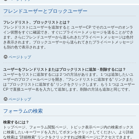
フレンドユーザーとブロックユーザー
フレンドリスト、ブロックリストとは？
フレンドリストにユーザーを追加すると ユーザーCP でそのユーザーのオンラ
イン状態をすぐに確認でき、すぐにプライベートメッセージを送ることができ
ます。さらにフレンドユーザーから送られきたプライベートメッセージは色付
き表示されます。ブロックユーザーから送られてきたプライベートメッセージ
も別の色で表示されます。
ページトップ
ユーザーをフレンドリストまたはブロックリストに追加・削除するには？
ユーザーをリストに追加するには２つの方法があります。１つは追加したいユ
ーザーのプロフィールページを開き、“フレンドリストに追加する” リンクまた
は “ブロックリストに追加する” リンクをクリックします。もう１つは ユーザー
CP で直接ユーザー名を入力して追加します。削除の方法も追加と同じです。
ページトップ
フォーラムの検索
検索するには？
トップページ、フォーラム閲覧ページ、トピック表示ページ内の検索ボックス
に検索したいキーワードを入力してボタンをクリックしてください。より詳細
な検索は “詳細検索” リンクをクリックすれば検索ページにアクセスできます。