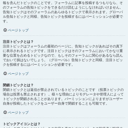
報を含んだトピックのことです。フォーラムに記事を投稿するつもりなら、そ
のフォーラムの告知トピックをできるだけ読むようにしなければいけません。
告知トピックはそのフォーラムのあらゆるトピックで表示されます。グローバ
ル告知トピックと同様、告知トピックを投稿するにはパーミッションが必要で
す。
ページトップ
注目トピックとは？
注目トピックはフォーラムの最初のページに、告知トピックがあればその真下
に表示されるトピックです。注目トピックはそのフォーラムにおいてかなり重
要な位置を占めるトピックなので、もしそのフォーラムに関心があるなら読ん
でおいて損はないでしょう。（グローバル）告知トピックと同様、注目トピッ
クを投稿するにはパーミッションが必要です。
ページトップ
閉鎖トピックとは？
閉鎖トピックとは返信が禁止されているトピックのことです （投票トピックの
場合は投票も禁止されます） 。様々な理由によりモデレータや管理人によって
トピックが閉鎖されることがあります。パーミッションによりますがユーザー
自身が投稿したトピックをユーザー自身で閉鎖することも可能です。
ページトップ
トピックアイコンとは？