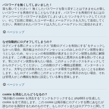
パスワードを無くしてしまいました！
落ち着いてください！ 無くしたパスワードを取り戻すことはできませんが新し
いパスワードを再発行することならできます。パスワードを再発行するにはロ
グインページで
パスワードを忘れてしまいました
リンクをクリックしてくださ
い。そして以前に登録したユーザー名とメールアドレスを入力して送信してく
ださい。再発行されたパスワードは入力したメールアドレスに送信されます。
ページトップ
なぜ自動的にログオフしてしまうの？
ログインする際にチェックボックス “自動ログインを有効にする” をチェックし
なかった場合、掲示板はそのログインセッションのみしかログイン状態を保と
うとしないため、セッションの有効期限が過ぎるとログイン状態も自然に解除
されます。この事はあなたのアカウントが他人に悪用される事を防いでくれま
す。常にログイン状態を保ちたい場合、このチェックボックスをチェックして
からログインしてください。この自動ログイン機能は図書館、インターネット
カフェ、大学などの共有されたコンピュータ環境では利用しないことをお勧め
します。もしログインの際にこのチェックボックスが表示されない場合、それ
は管理人がこの機能を無効に設定している事を意味します。
ページトップ
cookie を消去したらどうなるの？
“掲示板の cookie を消去する” リンクをクリックすると phpBB3 が生成した
cookie を全て消去します。この cookie は掲示板にログインする際にあなたが
誰なのかを識別するためのものです。もしログインまたはログアウトに関して