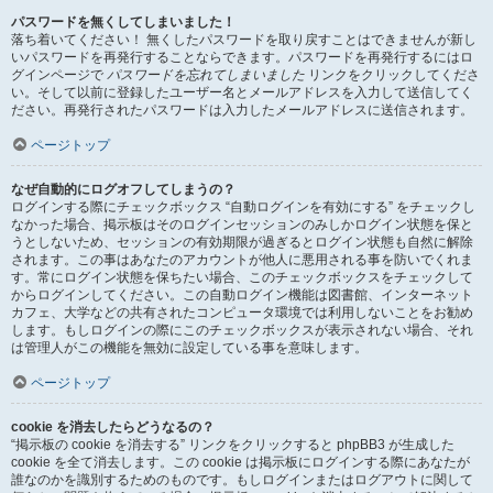
パスワードを無くしてしまいました！
落ち着いてください！ 無くしたパスワードを取り戻すことはできませんが新し
いパスワードを再発行することならできます。パスワードを再発行するにはロ
グインページで
パスワードを忘れてしまいました
リンクをクリックしてくださ
い。そして以前に登録したユーザー名とメールアドレスを入力して送信してく
ださい。再発行されたパスワードは入力したメールアドレスに送信されます。
ページトップ
なぜ自動的にログオフしてしまうの？
ログインする際にチェックボックス “自動ログインを有効にする” をチェックし
なかった場合、掲示板はそのログインセッションのみしかログイン状態を保と
うとしないため、セッションの有効期限が過ぎるとログイン状態も自然に解除
されます。この事はあなたのアカウントが他人に悪用される事を防いでくれま
す。常にログイン状態を保ちたい場合、このチェックボックスをチェックして
からログインしてください。この自動ログイン機能は図書館、インターネット
カフェ、大学などの共有されたコンピュータ環境では利用しないことをお勧め
します。もしログインの際にこのチェックボックスが表示されない場合、それ
は管理人がこの機能を無効に設定している事を意味します。
ページトップ
cookie を消去したらどうなるの？
“掲示板の cookie を消去する” リンクをクリックすると phpBB3 が生成した
cookie を全て消去します。この cookie は掲示板にログインする際にあなたが
誰なのかを識別するためのものです。もしログインまたはログアウトに関して