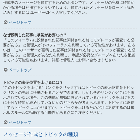
作成中のメッセージを保存するためのボタンです。メッセージの完成に時間が
かかる場合は利用すると良いでしょう。保存されたメッセージをロード（読み
込み）するには ユーザーCP へ入室してください。
ページトップ
なぜ投稿した記事に承認が必要なの？
「このフォーラムに投稿された記事は閲覧される前にモデレータが審査する必
要がある」 と管理人がそのフォーラムを判断している可能性があります。ある
いは 「このユーザーが投稿した記事は閲覧される前にモデレータが審査する必
要がある」 と管理人があなたを判断し、承認が必要なグループへあなたを配置
している可能性もあります。詳細は管理人にお問い合わせください
ページトップ
トピックの表示位置を上げるには？
“このトピックを上げる” リンクをクリックすればトピックの表示位置をトピッ
クリストの先頭に移動させることができます。しかしそのリンクがどこにも表
示されていない場合、この機能が無効に設定されているかトピックを上げるの
に十分な時間が経過していないかのどちらかが考えられます。トピックに返信
してもトピックは上がりますが、トピックを上げるためだけに返信するのは掲
示板のルールに抵触する可能性がある点にご注意ください。
ページトップ
メッセージ作成とトピックの種類