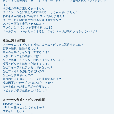
オンライン状態のユーザーとしてユーザー名をリストに表示されないようにするに
は？
掲示板の時刻が正しくありません！
タイムゾーンを変更したのに時刻が正しく表示されません！
私の母語が “掲示板の言語” リストにありません！
ユーザー名の隣に表示される画像は何ですか？
アバター画像を表示させるには？
ランクとは？ ランクを変更するには？?
メールアイコンをクリックするとログインページが表示されるんですけど？
投稿に関する問題
フォーラムにトピックを投稿、またはトピックに返信するには？
記事を編集・削除するには？
自分の記事にサインを追加するには？
投票トピックを作成するには？
なぜ投票オプションをこれ以上追加できないの？
投票トピックを編集・削除するには？
なぜフォーラムにアクセスできないの？
なぜファイルを添付できないの？
なぜ私は警告されたの？
問題のある記事をモデレータに通報するには？
投稿画面の “セーブ” ボタンは何ですか？
なぜ投稿した記事に承認が必要なの？
トピックの表示位置を上げるには？
メッセージ作成とトピックの種類
BBCode とは？
HTML を使うことはできますか？
スマイリーとは？