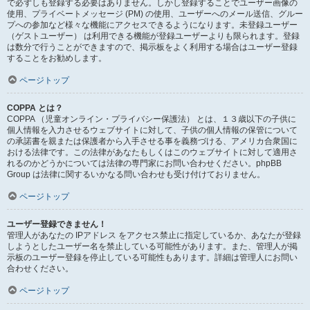
で必ずしも登録する必要はありません。しかし登録することでユーザー画像の
使用、プライベートメッセージ (PM) の使用、ユーザーへのメール送信、グルー
プへの参加など様々な機能にアクセスできるようになります。未登録ユーザー
（ゲストユーザー） は利用できる機能が登録ユーザーよりも限られます。登録
は数分で行うことができますので、掲示板をよく利用する場合はユーザー登録
することをお勧めします。
ページトップ
COPPA とは？
COPPA （児童オンライン・プライバシー保護法） とは、１３歳以下の子供に
個人情報を入力させるウェブサイトに対して、子供の個人情報の保管について
の承諾書を親または保護者から入手させる事を義務づける、アメリカ合衆国に
おける法律です。この法律があなたもしくはこのウェブサイトに対して適用さ
れるのかどうかについては法律の専門家にお問い合わせください。phpBB
Group は法律に関するいかなる問い合わせも受け付けておりません。
ページトップ
ユーザー登録できません！
管理人があなたの IPアドレス をアクセス禁止に指定しているか、あなたが登録
しようとしたユーザー名を禁止している可能性があります。また、管理人が掲
示板のユーザー登録を停止している可能性もあります。詳細は管理人にお問い
合わせください。
ページトップ