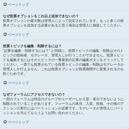
ページトップ
なぜ投票オプションをこれ以上追加できないの？
投票オプションの最大数は管理人によって設定されています。もっと多くの投
票オプションを追加する必要があると思う場合は管理人に相談してください。
ページトップ
投票トピックを編集・削除するには？
“記事を編集・削除するには？” と同様に、投票トピックの編集・削除はそのト
ピックの投稿者、モデレータ、管理人しか行うことができません。投票トピッ
クを編集するにはそのトピックの一番最初の記事の編集ボタンをクリックして
ください。一票でも投票されている投票トピックの編集・削除はモデレータか
管理人しか行えません。これは投票オプションが投票期間中に変更されるのを
防ぐためです。
ページトップ
なぜフォーラムにアクセスできないの？
一部のフォーラムは特定のグループやユーザーしか入室・表示できないように
制限されていることがあります。フォーラムの表示、入室、投稿、その他のア
クションの実行にはパーミッションが必要です。モデレータか管理人にパーミ
ッションを与えてもらうようお問い合わせください。
ページトップ