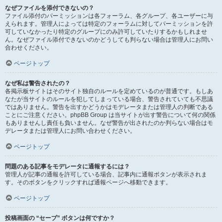
なぜファイルを添付できないの？
ファイル添付のパーミッションは各フォーラム、各グループ、各ユーザーに与
えられます。管理人によっては特定のフォーラムに対してパーミッションを許
可していなかったり特定のグループにのみ許可していたりするかもしれませ
ん。なぜファイル添付できないのかどうしても判らない場合は管理人にお問い
合わせください。
ページトップ
なぜ私は警告されたの？
各掲示板サイトはそのサイト独自のルールを定めているのが普通です。もしあ
なたが当サイトのルールを犯してしまっている場合、警告されていても不思議
ではありません。警告を出すかどうかはモデレータまたは管理人の判断である
ことにご注意ください。phpBB Group は当サイトが出す警告について何の関係
もありませんし責任も負いません。なぜ警告が出されたのか判らない場合はモ
デレータまたは管理人にお問い合わせください。
ページトップ
問題のある記事をモデレータに通報するには？
管理人が記事の通報を許可している場合、記事内に通報ボタンが表示されま
す。そのボタンをクリックすれば通報ページへ移動できます。
ページトップ
投稿画面の “セーブ” ボタンは何ですか？