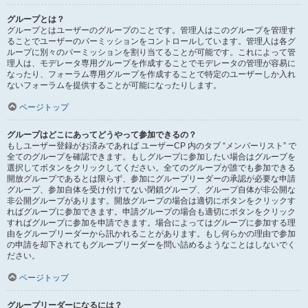
グループとは？
グループとはユーザーのグループのことです。管理人はこのグループを管理す
ることでユーザーのパーミッションをコントロールしています。管理人は各グ
ループに別々のパーミッションを割り当てることが可能です。これによって管
理人は、モデレータ専用グループを作成することでモデレータの管理が容易に
なったり、フォーラム専用グループを作成することで特定のユーザーしか入れ
ないフォーラムを提供することが可能になったりします。
ページトップ
グループはどこにあってどうやって参加できるの？
もしユーザー登録がお済みであれば ユーザーCP 内のタブ “メンバーリスト” で
全てのグループを確認できます。もしグループに参加したい場合はグループを
選択してボタンをクリックしてください。全てのグループが誰でも参加できる
開放グループであるとは限らず、参加にグループリーダーの承認が必要な申請
グループ、参加自体を受け付けてない閉鎖グループ、グループ自体が非公開な
非公開グループがあります。開放グループの場合は適切にボタンをクリックす
ればグループに参加できます。申請グループの場合も適切にボタンをクリック
すればグループに参加を申請できます。場合によってはグループに参加する理
由をグループリーダーから訊かれることがあります。もし何らかの理由で参加
の申請を却下されてもグループリーダーを問い詰めるようなことはしないでく
ださい。
ページトップ
グループリーダーになるには？