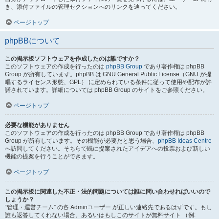
き、添付ファイルの管理セクションへのリンクを辿ってください。
ページトップ
phpBBについて
この掲示板ソフトウェアを作成したのは誰ですか？
このソフトウェアの作成を行ったのは
phpBB Group
であり著作権は phpBB
Group が所有しています。phpBB は GNU General Public License（GNU が提
唱するライセンス形態、GPL） に定められている条件に従って使用や配布が許
諾されています。詳細については phpBB Group のサイトをご参照ください。
ページトップ
必要な機能がありません
このソフトウェアの作成を行ったのは phpBB Group であり著作権は phpBB
Group が所有しています。その機能が必要だと思う場合、
phpBB Ideas Centre
へ訪問してください。そちらで既に提案されたアイデアへの投票および新しい
機能の提案を行うことができます。
ページトップ
この掲示板に関連した不正・法的問題については誰に問い合わせればいいので
しょうか？
“管理・運営チーム” の各 Adminユーザー が正しい連絡先であるはずです。もし
誰も返答してくれない場合、あるいはもしこのサイトが無料サイト （例: