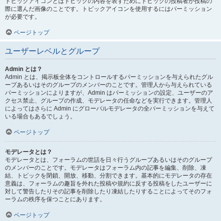
トピックアイコンとはトピックの内容を表すためにトピックの投稿者が投稿の
際に選んだ画像のことです。トピックアイコンを使用するにはパーミッション
が必要です。
ページトップ
ユーザーレベルとグループ
Admin とは？
Admin とは、掲示板全体をコントロールするパーミッションを与えられたグル
ープあるいはそのグループのメンバーのことです。管理人から与えられている
パーミッションによりますが、Admin はパーミッションの設定、ユーザーのア
クセス禁止、グループの作成、モデレータの任命などを実行できます。管理人
によってはさらに Admin にグローバルモデレータの全パーミッションを与えて
いる場合もあるでしょう。
ページトップ
モデレータとは？
モデレータとは、フォーラムの世話を日々行うグループあるいはそのグループ
のメンバーのことです。モデレータはフォーラム内の記事を編集、削除、凍
結、トピックを閉鎖、開放、移動、分割できます。基本的にモデレータの存在
意義は、フォーラムの趣旨を外れた投稿や規約に反する投稿をしたユーザーに
対して警告したりその記事を削除したり凍結したりすることによってそのフォ
ーラムの秩序を保つことにあります。
ページトップ