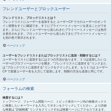
フレンドユーザーとブロックユーザー
フレンドリスト、ブロックリストとは？
フレンドリストにユーザーを追加すると ユーザーCP でそのユーザーのオンラ
イン状態をすぐに確認でき、すぐにプライベートメッセージを送ることができ
ます。さらにフレンドユーザーから送られきたプライベートメッセージは色付
き表示されます。ブロックユーザーから送られてきたプライベートメッセージ
も別の色で表示されます。
ページトップ
ユーザーをフレンドリストまたはブロックリストに追加・削除するには？
ユーザーをリストに追加するには２つの方法があります。１つは追加したいユ
ーザーのプロフィールページを開き、“フレンドリストに追加する” リンクまた
は “ブロックリストに追加する” リンクをクリックします。もう１つは ユーザー
CP で直接ユーザー名を入力して追加します。削除の方法も追加と同じです。
ページトップ
フォーラムの検索
検索するには？
トップページ、フォーラム閲覧ページ、トピック表示ページ内の検索ボックス
に検索したいキーワードを入力してボタンをクリックしてください。より詳細
な検索は “詳細検索” リンクをクリックすれば検索ページにアクセスできます。