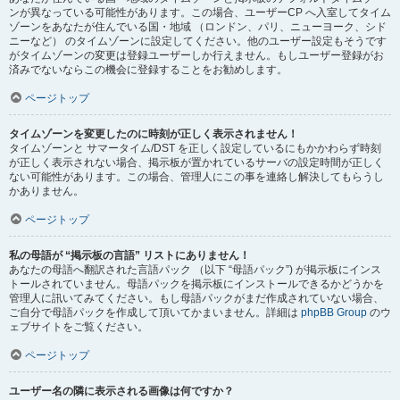
ンが異なっている可能性があります。この場合、ユーザーCP へ入室してタイム
ゾーンをあなたが住んでいる国・地域 （ロンドン、パリ、ニューヨーク、シド
ニーなど） のタイムゾーンに設定してください。他のユーザー設定もそうです
がタイムゾーンの変更は登録ユーザーしか行えません。もしユーザー登録がお
済みでないならこの機会に登録することをお勧めします。
ページトップ
タイムゾーンを変更したのに時刻が正しく表示されません！
タイムゾーンと サマータイム/DST を正しく設定しているにもかかわらず時刻
が正しく表示されない場合、掲示板が置かれているサーバの設定時間が正しく
ない可能性があります。この場合、管理人にこの事を連絡し解決してもらうし
かありません。
ページトップ
私の母語が “掲示板の言語” リストにありません！
あなたの母語へ翻訳された言語パック （以下 “母語パック”) が掲示板にインス
トールされていません。母語パックを掲示板にインストールできるかどうかを
管理人に訊いてみてください。もし母語パックがまだ作成されていない場合、
ご自分で母語パックを作成して頂いてかまいません。詳細は
phpBB Group
のウ
ェブサイトをご覧ください。
ページトップ
ユーザー名の隣に表示される画像は何ですか？