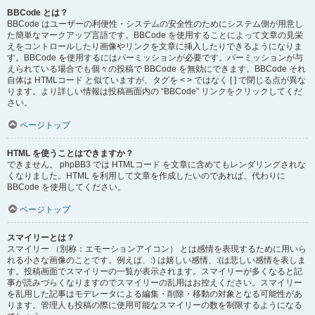
BBCode とは？
BBCode はユーザーの利便性・システムの安全性のためにシステム側が用意し
た簡単なマークアップ言語です。BBCode を使用することによって文章の見栄
えをコントロールしたり画像やリンクを文章に挿入したりできるようになりま
す。BBCode を使用するにはパーミッションが必要です。パーミッションが与
えられている場合でも個々の投稿で BBCode を無効にできます。BBCode それ
自体は HTMLコード と似ていますが、タグを < > ではなく [ ] で閉じる点が異な
ります。より詳しい情報は投稿画面内の “BBCode” リンクをクリックしてくだ
さい。
ページトップ
HTML を使うことはできますか？
できません。 phpBB3 では HTMLコード を文章に含めてもレンダリングされな
くなりました。HTML を利用して文章を作成したいのであれば、代わりに
BBCode を使用してください。
ページトップ
スマイリーとは？
スマイリー （別称：エモーションアイコン） とは感情を表現するために用いら
れる小さな画像のことです。例えば、:) は嬉しい感情、:(は悲しい感情を表しま
す。投稿画面でスマイリーの一覧が表示されます。スマイリーが多くなると記
事が読みづらくなりますのでスマイリーの乱用はお控えください。スマイリー
を乱用した記事はモデレータによる編集・削除・移動の対象となる可能性があ
ります。管理人も投稿の際に使用可能なスマイリーの数を制限するようになる