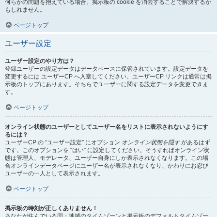
何らかの問題を抱えている場合、掲示板の cookie を消去することで解決するか
もしれません。
ページトップ
ユーザー設定
ユーザー設定のやり方は？
登録ユーザーの設定データはデータベースに保管されています。設定データを
変更するには ユーザーCP へ入室してください。ユーザーCP リンクは通常は掲
示板のトップにあります。そちらでユーザーに関する設定データを変更できま
す。
ページトップ
オンライン状態のユーザーとしてユーザー名をリストに表示されないようにす
るには？
ユーザーCP の “ユーザー設定” にオプション
オンライン状態を隠す
があるはず
です。このオプションを “はい” に設定してください。そうすればオンライン状
態は管理人、モデレータ、ユーザー自身にしか表示されなくなります。この場
合オンラインデータページにユーザー名が表示されなくなり、かわりにお忍び
ユーザーの一人として表示されます。
ページトップ
掲示板の時刻が正しくありません！
あなたが住んでいる国・地域のタイムゾーンと掲示板のデフォルトタイムゾー