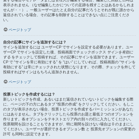
集する場合やモデレータまたは管理人が編集する場合、編集した回数と日時は
表示されません （なぜ編集したかについての足跡を残すことはあるかもしれま
せんが・・） 。一般ユーザーはたとえ自分の記事だろうとそれが既に誰かから
返信されている場合、その記事を削除することはできない点にご注意くださ
い。
ページトップ
自分の記事にサインを追加するには？
サインを追加するには ユーザーCP でサインを設定する必要があります。ユー
ザーCP でサインを設定した後、投稿画面でチェックボックス
サインを有効に
する
をチェックして投稿すれば、その記事にサインを追加できます。ユーザー
CP で “サインを常に有効にする” を “はい” にしていれば、投稿画面の “サインを
有効にする” は常にチェックされた状態になります。その際、チェックを外して
投稿すればサインはもちろん追加されません。
ページトップ
投票トピックを作成するには？
新しいトピックを作成、あるいはまだ返信されていないトピックを編集する際
に、ページの下の方にあるタブ “投票の作成” をクリックしてください。もしこ
のタブが表示されない場合、投票トピックを作成するパーミッションがあなた
にはありません。タブをクリックしたら投票のお題と最低２つのオプションを
作ります。各オプションをテキストエリア内の別々の行に入力してください。
投票期間を設けることもできますが、特に期間を設けない場合は 0 のままにし
てください。ユーザーが選択できるオプション数 と 投票先オプションの変更の
許可 も同時に設定できます。