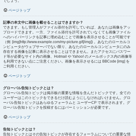
でしょう。
ページトップ
記事の本文中に画像を載せることはできますか？
できます。もし管理人がファイル添付を許可していれば、あなたは画像をアッ
プロードできます。一方、ファイル添付を許可されていなくても画像ファイル
へのハイパーリンクを記事に埋め込むことで画像を表示させることが可能です
（例: [img]http://www.example.com/my-picture.gif[/img]) 。あなたのローカルコ
ンピュータがウェブサーバでない限り、あなたのローカルコンピュータにのみ
存在する画像を記事に表示させることはできません。またアクセスにパスワー
ド等が必要なサイト内の画像、Hotmail や Yahoo! のメールボックス内の画像等
も利用できない点にご注意ください。画像を表示させるには BBCode [img] を
ご利用ください。
ページトップ
グローバル告知トピックとは？
グローバル告知トピックは掲示板の重要な情報を含んだトピックです。全ての
ユーザーはこのトピックをできるだけ読むようにしなければいけません。グロ
ーバル告知トピックはあらゆるフォーラムと ユーザーCP で表示されます。グ
ローバル告知トピックを投稿するにはパーミッションが必要です。
ページトップ
告知トピックとは？
告知トピックとはその告知トピックが存在するフォーラムについての重要な情