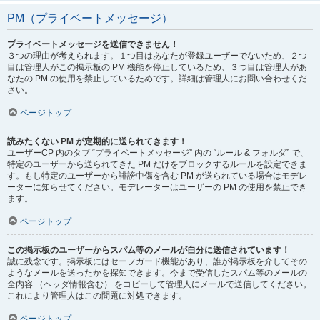
PM（プライベートメッセージ）
プライベートメッセージを送信できません！
３つの理由が考えられます。１つ目はあなたが登録ユーザーでないため、２つ
目は管理人がこの掲示板の PM 機能を停止しているため、３つ目は管理人があ
なたの PM の使用を禁止しているためです。詳細は管理人にお問い合わせくだ
さい。
ページトップ
読みたくない PM が定期的に送られてきます！
ユーザーCP 内のタブ “プライベートメッセージ” 内の “ルール & フォルダ” で、
特定のユーザーから送られてきた PM だけをブロックするルールを設定できま
す。もし特定のユーザーから誹謗中傷を含む PM が送られている場合はモデレ
ーターに知らせてください。モデレーターはユーザーの PM の使用を禁止でき
ます。
ページトップ
この掲示板のユーザーからスパム等のメールが自分に送信されています！
誠に残念です。掲示板にはセーフガード機能があり、誰が掲示板を介してその
ようなメールを送ったかを探知できます。今まで受信したスパム等のメールの
全内容 （ヘッダ情報含む） をコピーして管理人にメールで送信してください。
これにより管理人はこの問題に対処できます。
ページトップ