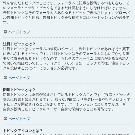
報を含んだトピックのことです。フォーラムに記事を投稿するつもりなら、そ
のフォーラムの告知トピックをできるだけ読むようにしなければいけません。
告知トピックはそのフォーラムのあらゆるトピックで表示されます。グローバ
ル告知トピックと同様、告知トピックを投稿するにはパーミッションが必要で
す。
ページトップ
注目トピックとは？
注目トピックはフォーラムの最初のページに、告知トピックがあればその真下
に表示されるトピックです。注目トピックはそのフォーラムにおいてかなり重
要な位置を占めるトピックなので、もしそのフォーラムに関心があるなら読ん
でおいて損はないでしょう。（グローバル）告知トピックと同様、注目トピッ
クを投稿するにはパーミッションが必要です。
ページトップ
閉鎖トピックとは？
閉鎖トピックとは返信が禁止されているトピックのことです （投票トピックの
場合は投票も禁止されます） 。様々な理由によりモデレータや管理人によって
トピックが閉鎖されることがあります。パーミッションによりますがユーザー
自身が投稿したトピックをユーザー自身で閉鎖することも可能です。
ページトップ
トピックアイコンとは？