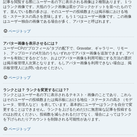
記事を閲覧する際にユーザー名の下に表示される画像は２種類あります。１つ
はランク画像です。大抵のランク画像は星かブロックかドットを並べたもので
す。並んでいる数の多さは、そのユーザーの投稿数または掲示板における地
位・ステータスの高さを意味します。もう１つはユーザー画像です。この画像
はユーザー独自の画像である場合が多く、アバターと呼ばれます。
ページトップ
アバター画像を表示させるには？
ユーザーCPの“プロフィール”タブの配下で、Gravatar、ギャラリー、リモー
ト、アップロードの4方法のうちいずれかでアバター画像を追加できます。アバ
ターを有効にするかどうか、およびアバター画像を利用可能にする方法の選択
は掲示板管理人次第となります。もしアバター画像を利用できない場合は、掲
示板管理人にお問い合わせください。
ページトップ
ランクとは？ ランクを変更するには？?
ランクとはユーザー名の下に表示されるテキスト・画像のことであり、これら
はそのユーザーの投稿数または掲示板における地位・ステータスの高さ （モデ
レータ、管理人など） を表しています。基本的にユーザーはランクを自分で変
更することはできません。ランクを上げるためだけに無意味な記事を投稿する
のはお控えください。投稿数を減らされるだけでなく、場合によってはランク
を下げられたりアカウントを削除される可能性があります。
ページトップ