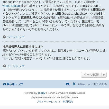
Yahoo!, free.fr, f2s.com など） で運営されている場合、ドメイン所持者 （
whois lookup
検索で調べてください） に連絡すべきです。phpBB Group に
は、誰が何処でどのようにこの掲示板を使用するかについて干渉する
権限は全
くない
ということにご注意ください。phpBB Group に phpbb.com や phpBBソ
フトウェア と
直接関わりのない
法的問題 （裁判所からの停止命令、損害賠償、
名誉棄損など） に関することを問い合わせないでください。
第三者
による
phpBB の使用に関して phpBB Group にメールで問い合わせても回答は簡単な
ものか全くされないものとお考えください。
ページトップ
掲示板管理人に連絡するには？
管理人がオプションを有効にしていれば、掲示板の全てのユーザが“管理人に連
絡する”ページを使うことができます。
ユーザは“管理・運営チーム”のリンクも同様に使うことができます。
ページトップ
ページ移動
掲示板トップ
All times are
UTC+09:00
Powered by
phpBB
® Forum Software © phpBB Limited
Japanese translation principally by ocean
プライバシーについて
|
利用規約