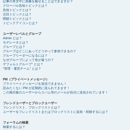
記事の本文中に画像を載せることはできますか？
グローバル告知トピックとは？
告知トピックとは？
注目トピックとは？
閉鎖トピックとは？
トピックアイコンとは？
ユーザーレベルとグループ
Admin とは？
モデレータとは？
グループとは？
グループはどこにあってどうやって参加できるの？
グループリーダーになるには？
なぜグループによって色が違うの？
デフォルトグループ” とは？
“管理・運営チーム” とは？
PM（プライベートメッセージ）
プライベートメッセージを送信できません！
読みたくない PM が定期的に送られてきます！
この掲示板のユーザーからスパム等のメールが自分に送信されています！
フレンドユーザーとブロックユーザー
フレンドリスト、ブロックリストとは？
ユーザーをフレンドリストまたはブロックリストに追加・削除するには？
フォーラムの検索
検索するには？