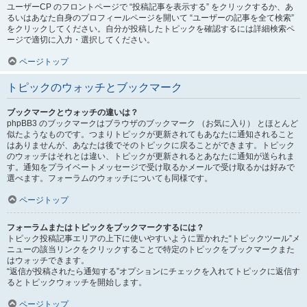
ユーザーCP のフロントページで “投稿記事を表示する” をクリックするか、あ
るいはあなた自身のプロフィールページを開いて “ユーザーの記事を全て検索”
をクリックしてください。自分が投稿したトピックを確認するには詳細検索ペ
ージで適切に入力・選択してください。
ページトップ
トピックのウォッチとブックマーク
ブックマークとウォッチの違いは？
phpBB3 のブックマークはブラウザのブックマーク （お気に入り） とほとんど
似たようなものです。つまりトピックが更新されてもあなたに通知されること
はありませんが、あなたは後でそのトピックに戻ることができます。トピック
のウォッチはそれとは違い、トピックが更新されるとあなたに通知が送られま
す。通知をプライベートメッセージで受け取るかメールで受け取るかは好みで
選べます。フォーラムのウォッチについても同様です。
ページトップ
フォーラムまたはトピックをブックマークするには？
トピック投稿記事エリアの上下に使いやすいように置かれた“トピックツール”メ
ニューの該当リンクをクリックすることで特定のトピックをブックマークまた
はウォッチできます。
“返信が投稿されたら通知する”オプションにチェックを入れてトピックに返信す
るとトピックウォッチを開始します。
ページトップ