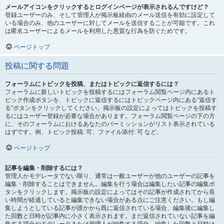
メールアイコンをクリックするとログインページが表示されるんですけど？
登録ユーザーのみ、そして管理人が掲示板経由のメール送信を有効に設定して
いる場合のみ、他のユーザーに対してメールを送信することが可能です。これ
は匿名ユーザーによるメールを利用した悪質な行為を防ぐためです。
ページトップ
投稿に関する問題
フォーラムにトピックを投稿、またはトピックに返信するには？
フォーラムに新しいトピックを投稿するにはフォーラム閲覧ページ内にあるト
ピック作成ボタンを、トピックに返信するにはトピックページ内にある“返信す
る”ボタンをクリックしてください。掲示板の設定によってはトピックを投稿す
るにはユーザー登録が必要な場合があります。フォーラム閲覧ページの下の方
に、そのフォーラムにおけるあなたのパーミッションがリスト表示されている
はずです。例、トピック投稿: 可、ファイル添付: 可 など。
ページトップ
記事を編集・削除するには？
管理人かモデレータでない限り、通常は一般ユーザーが他のユーザーの記事を
編集・削除することはできません。編集を行う場合は編集したい記事の編集ボ
タンをクリックします。掲示板の設定によってはその記事が作成されてから長
い時間が経過していると編集できない場合がある点にご注意ください。もし編
集しようとしている記事が誰かから既に返信されている場合、編集後に編集し
た回数と日時が記事内に小さく表示されます。まだ返信されていない記事を編