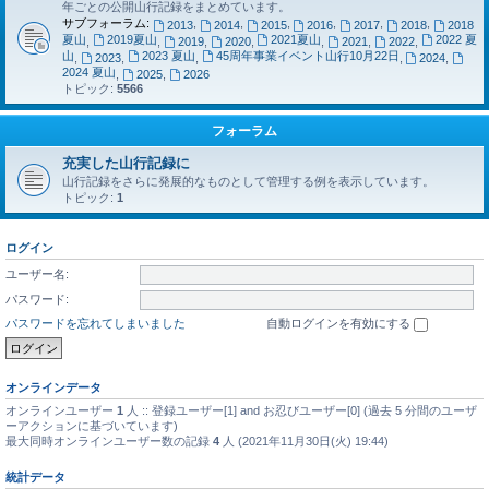
年ごとの公開山行記録をまとめています。
サブフォーラム:
,
,
,
,
,
,
2013
2014
2015
2016
2017
2018
2018
夏山
2019夏山
2021夏山
2022 夏
,
,
2019
,
2020
,
,
2021
,
2022
,
山
2023 夏山
45周年事業イベント山行10月22日
,
2023
,
,
,
2024
,
2024 夏山
,
2025
,
2026
トピック:
5566
フォーラム
充実した山行記録に
山行記録をさらに発展的なものとして管理する例を表示しています。
トピック:
1
ログイン
ユーザー名:
パスワード:
パスワードを忘れてしまいました
自動ログインを有効にする
オンラインデータ
オンラインユーザー
1
人 :: 登録ユーザー[1] and お忍びユーザー[0] (過去 5 分間のユーザ
ーアクションに基づいています)
最大同時オンラインユーザー数の記録
4
人 (2021年11月30日(火) 19:44)
統計データ