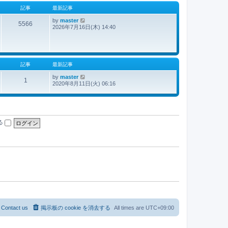
事
記事
最新記事
by
master
最
5566
2026年7月16日(木) 14:40
新
記
事
記事
最新記事
by
master
最
1
2020年8月11日(火) 06:16
新
記
事
る
Contact us
掲示板の cookie を消去する
All times are
UTC+09:00