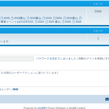
トピック
5566
,
2018
,
2018夏山
,
2019夏山
,
2019
,
2020
,
2021夏山
,
年事業イベント山行10月22日
,
2024
,
2024 夏山
,
2025
,
2026
トピック
1
ています。
パスワードを忘れてしまいました
|
自動ログインを有効にす
] (過去 5 分間のユーザーアクションに基づいています)
登録ユーザー
3845
Powered by
phpBB
® Forum Software © phpBB Limited