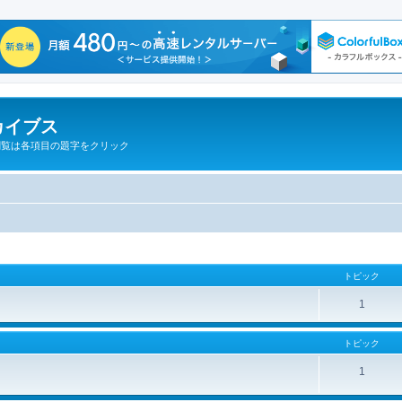
カイブス
閲覧は各項目の題字をクリック
トピック
1
トピック
1