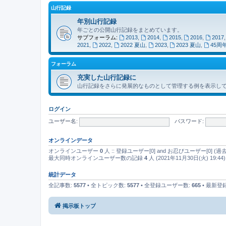
山行記録
年別山行記録
年ごとの公開山行記録をまとめています。
サブフォーラム:
2013
,
2014
,
2015
,
2016
,
2017
2021
,
2022
,
2022 夏山
,
2023
,
2023 夏山
,
45周
フォーラム
充実した山行記録に
山行記録をさらに発展的なものとして管理する例を表示し
ログイン
ユーザー名:
パスワード:
オンラインデータ
オンラインユーザー
0
人 :: 登録ユーザー[0] and お忍びユーザー[0
最大同時オンラインユーザー数の記録
4
人 (2021年11月30日(火) 19:44)
統計データ
全記事数:
5577
• 全トピック数:
5577
• 全登録ユーザー数:
665
• 最新
掲示板トップ