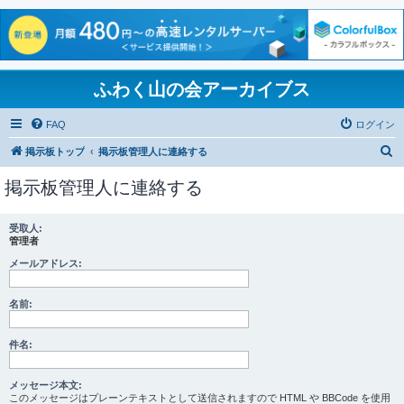
ふわく山の会アーカイブス
FAQ
ログイン
検
掲示板トップ
掲示板管理人に連絡する
索
掲示板管理人に連絡する
受取人:
管理者
メールアドレス:
名前:
件名:
メッセージ本文:
このメッセージはプレーンテキストとして送信されますので HTML や BBCode を使用