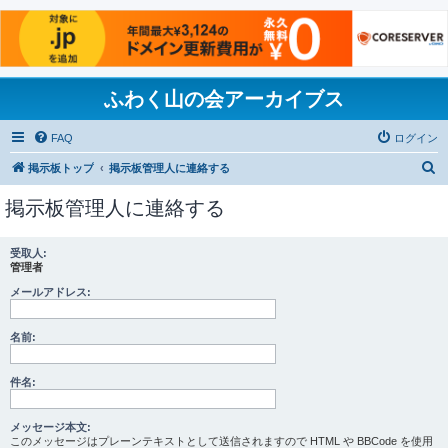
ふわく山の会アーカイブス
FAQ
ログイン
検
掲示板トップ
掲示板管理人に連絡する
索
掲示板管理人に連絡する
受取人:
管理者
メールアドレス:
名前:
件名:
メッセージ本文:
このメッセージはプレーンテキストとして送信されますので HTML や BBCode を使用