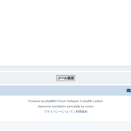
Powered by
phpBB
® Forum Software © phpBB Limited
Japanese translation principally by ocean
プライバシーについて
|
利用規約