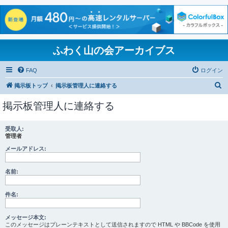
ふわく山の会アーカイブス
FAQ
ログイン
検
掲示板トップ
掲示板管理人に連絡する
索
掲示板管理人に連絡する
受取人:
管理者
メールアドレス:
名前:
件名:
メッセージ本文:
このメッセージはプレーンテキストとして送信されますので HTML や BBCode を使用