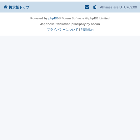
掲示板トップ
All times are
UTC+09:00
Powered by
phpBB
® Forum Software © phpBB Limited
Japanese translation principally by ocean
プライバシーについて
|
利用規約