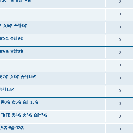
 女11名 合計18名
0
0
3名 女5名 合計8名
0
 女5名 合計9名
0
 女6名 合計8名
0
0
 男7名 女8名 合計15名
0
 合計13名
0
 男8名 女5名 合計13名
0
1日(日) 男4名 女3名 合計7名
0
女5名 合計12名
0