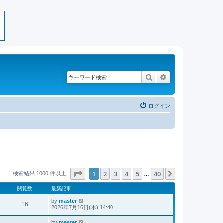
検索
詳細検索
ログイン
ページ
1
／
40
1
2
3
4
5
40
次へ
検索結果 1000 件以上
…
閲覧数
最新記事
by
master
16
2026年7月16日(木) 14:40
by
master