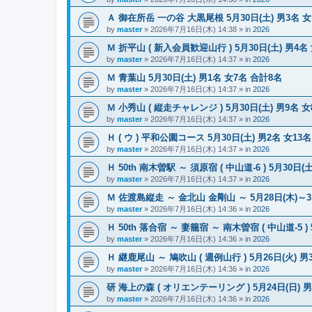
Ａ 御在所岳 一の谷 大黒尾根 5月30日(土) 男3名 
by
master
»
2026年7月16日(木) 14:38
» in
2026
Ｍ 折平山 ( 新入会員歓迎山行 ) 5月30日(土) 男4名
by
master
»
2026年7月16日(木) 14:37
» in
2026
Ｍ 青葉山 5月30日(土) 男1名 女7名 合計8名
by
master
»
2026年7月16日(木) 14:37
» in
2026
Ｍ 小秀山 ( 縦走チャレンジ ) 5月30日(土) 男9名 
by
master
»
2026年7月16日(木) 14:37
» in
2026
Ｈ ( ウ ) 平和公園コース 5月30日(土) 男2名 女13
by
master
»
2026年7月16日(木) 14:37
» in
2026
Ｈ 50th 南木曽駅 ～ 須原宿 ( 中山道-6 ) 5月30日(
by
master
»
2026年7月16日(木) 14:37
» in
2026
Ｍ 佐渡島縦走 ～ 金北山 金剛山 ～ 5月28日(木)～3
by
master
»
2026年7月16日(木) 14:36
» in
2026
Ｈ 50th 落合宿 ～ 妻籠宿 ～ 南木曽宿 ( 中山道-5 )
by
master
»
2026年7月16日(木) 14:36
» in
2026
Ｈ 継鹿尾山 ～ 鳩吹山 ( 週例山行 ) 5月26日(火) 
by
master
»
2026年7月16日(木) 14:36
» in
2026
研 海上の森 ( オリエンテーリング ) 5月24日(日) 男
by
master
»
2026年7月16日(木) 14:36
» in
2026