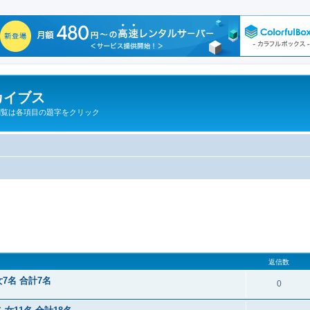
カイブス
閲覧は各項目の題字をクリック
返信数
 女7名 合計7名
0