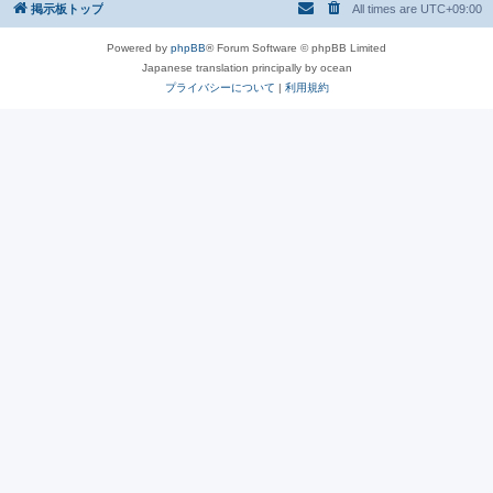
掲示板トップ
All times are
UTC+09:00
Powered by
phpBB
® Forum Software © phpBB Limited
Japanese translation principally by ocean
プライバシーについて
|
利用規約