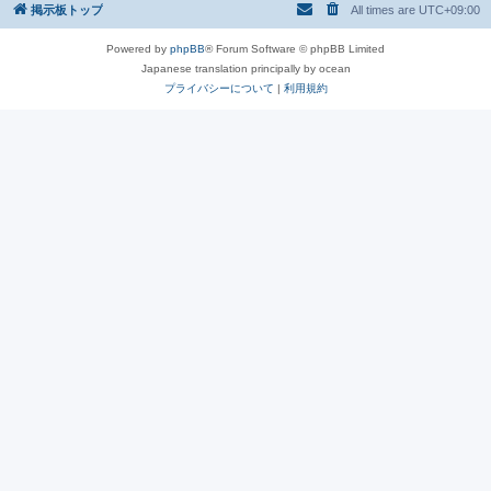
掲示板トップ
All times are
UTC+09:00
Powered by
phpBB
® Forum Software © phpBB Limited
Japanese translation principally by ocean
プライバシーについて
|
利用規約