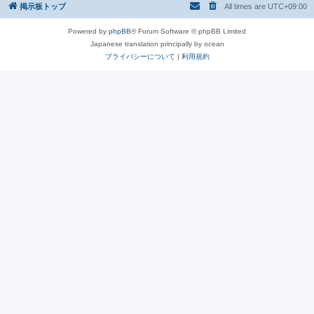
掲示板トップ
All times are
UTC+09:00
Powered by
phpBB
® Forum Software © phpBB Limited
Japanese translation principally by ocean
プライバシーについて
|
利用規約