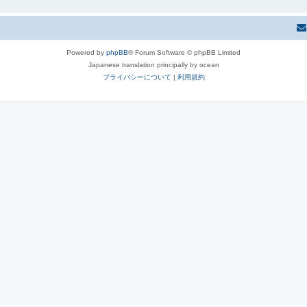
Powered by
phpBB
® Forum Software © phpBB Limited
Japanese translation principally by ocean
プライバシーについて
|
利用規約