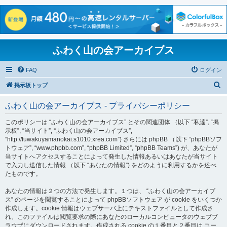
ふわく山の会アーカイブス
FAQ
ログイン
検
掲示板トップ
索
ふわく山の会アーカイブス - プライバシーポリシー
このポリシーは “ふわく山の会アーカイブス” とその関連団体 （以下 “私達”, “掲
示板”, “当サイト”, “ふわく山の会アーカイブス”,
“http://fuwakuyamanokai.s1010.xrea.com”) さらには phpBB （以下 “phpBBソフ
トウェア”, “www.phpbb.com”, “phpBB Limited”, “phpBB Teams”) が、あなたが
当サイトへアクセスすることによって発生した情報あるいはあなたが当サイト
で入力し送信した情報 （以下 “あなたの情報”) をどのように利用するかを述べ
たものです。
あなたの情報は２つの方法で発生します。１つは、 “ふわく山の会アーカイブ
ス” のページを閲覧することによって phpBBソフトウェア が cookie をいくつか
作成します。cookie 情報はウェブサーバ上にテキストファイルとして作成さ
れ、このファイルは閲覧要求の際にあなたのローカルコンピュータのウェブブ
ラウザにダウンロードされます。作成される cookie の１番目と２番目は ユー