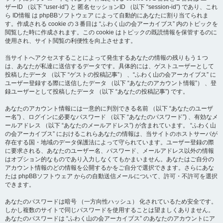
ザーID （以下 “user-id”) と 匿名セッションID （以下 “session-id”) であり、これ
ら ID情報 は phpBBソフトウェア によって自動的にあなたに割り当てられま
す。作成される cookie の３番目は “ふわく山の会アーカイブス” 内のトピックを
閲覧した時に作成されます。この cookie はトピックの既読情報を保管するのに
使用され、サイト閲覧の利便性を向上させます。
当サイトへアクセスすることによって発生するあなたの情報の残りもう１つ
は、あなたが私達に送信するデータです。具体的には、ゲストユーザーとして
投稿したデータ （以下 “ゲストの投稿記事”） 、“ふわく山の会アーカイブス” に
ユーザー登録する際に送信したデータ （以下 “あなたのアカウント情報”） 、登
録ユーザーとして投稿したデータ （以下 “あなたの投稿記事”) です。
あなたのアカウント情報には一意的に判別できる名前 （以下 “あなたのユーザ
ー名”) 、ログインに必要なパスワード （以下 “あなたのパスワード”) 、有効なメ
ールアドレス （以下 “あなたのメールアドレス”) が含まれています。 “ふわく山
の会アーカイブス” におけるこれらあなたの情報は、当サイトのホストサーバが
存在する国・地域のデータ保護法によって守られています。ユーザー登録の際
に要求される、あなたのユーザー名、パスワード、メールアドレス以外の情報
はオプション的なものであり入力しなくてもかまいません。あなたはご自分の
アカウント情報のどの情報を公開するかをご自分で選択できます。さらにあな
たは phpBBソフトウェア からの自動送信メールについて、許可・不許可を選択
できます。
あなたのパスワードは暗号 （一方向性ハッシュ） 化されているため安全です。
しかし複数のサイトで同じパスワードを使用することは望ましくありません。
あなたのパスワードは “ふわく山の会アーカイブス” のあなたのアカウントにア