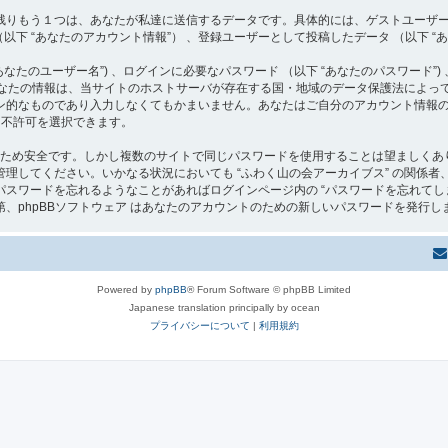
りもう１つは、あなたが私達に送信するデータです。具体的には、ゲストユーザーとし
以下 “あなたのアカウント情報”） 、登録ユーザーとして投稿したデータ （以下 “あ
たのユーザー名”) 、ログインに必要なパスワード （以下 “あなたのパスワード”) 
らあなたの情報は、当サイトのホストサーバが存在する国・地域のデータ保護法によ
ン的なものであり入力しなくてもかまいません。あなたはご自分のアカウント情報
可・不許可を選択できます。
るため安全です。しかし複数のサイトで同じパスワードを使用することは望ましくあり
ください。いかなる状況においても “ふわく山の会アーカイブス” の関係者、phpBB G
スワードを忘れるようなことがあればログインページ内の “パスワードを忘れてし
、phpBBソフトウェア はあなたのアカウントのための新しいパスワードを発行し
Powered by
phpBB
® Forum Software © phpBB Limited
Japanese translation principally by ocean
プライバシーについて
|
利用規約