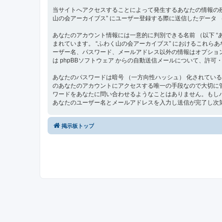
当サイトへアクセスすることによって発生するあなたの情報の残
山の会アーカイブス” にユーザー登録する際に送信したデータ （
あなたのアカウント情報には一意的に判別できる名前 （以下 “あな
まれています。 “ふわく山の会アーカイブス” におけるこれ
ーザー名、パスワード、メールアドレス以外の情報はオプショ
は phpBBソフトウェア からの自動送信メールについて、許
あなたのパスワードは暗号 （一方向性ハッシュ） 化されてい
のあなたのアカウントにアクセスする唯一の手段なので大切に管理して
ワードをあなたに問い合わせるようなことはありません。もしパ
あなたのユーザー名とメールアドレスを入力し送信が完了し次第
掲示板トップ