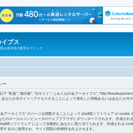
カイブス
閲覧は各項目の題字をクリック
シー
“掲示板”, “当サイト”, “ふわく山の会アーカイブス”, “http://fuwakuyamanokai.
 “phpBB Teams”) が、あなたが当サイトへアクセスすることによって発生した情報あるいは
ーカイブス” のページを閲覧することによって phpBBソフトウェア が cookie 
カルコンピュータのウェブブラウザにダウンロードされます。作成される cookie の１
ID情報 は phpBBソフトウェア によって自動的にあなたに割り当てられます。作成される c
報を保管するのに使用され、サイト閲覧の利便性を向上させます。