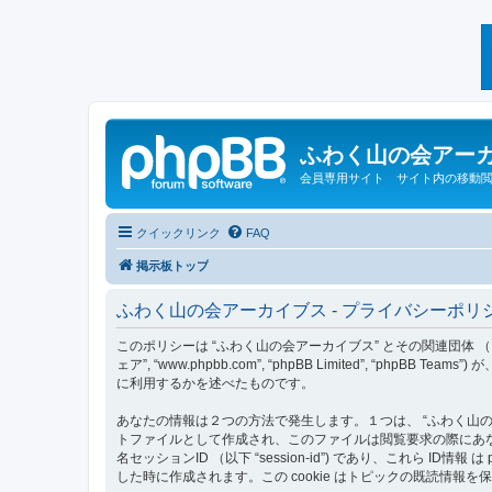
ふわく山の会アー
会員専用サイト サイト内の移動
クイックリンク
FAQ
掲示板トップ
ふわく山の会アーカイブス - プライバシーポリ
このポリシーは “ふわく山の会アーカイブス” とその関連団体 （以下 “私達”, 
ェア”, “www.phpbb.com”, “phpBB Limited”,
に利用するかを述べたものです。
あなたの情報は２つの方法で発生します。１つは、 “ふわく山の会ア
トファイルとして作成され、このファイルは閲覧要求の際にあなたのロー
名セッションID （以下 “session-id”) であり、これら 
した時に作成されます。この cookie はトピックの既読情