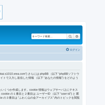
検索
詳細検索
ログイン
s1010.xrea.com”) さらには phpBB （以下 “phpBBソフトウ
あなたが当サイトで入力し送信した情報 （以下 “あなたの情報”) をどのよう
をいくつか作成します。cookie 情報はウェブサーバ上にテキス
番目と２番目は ユーザーID （以下 “user-id”) と 匿
ookie の３番目は “ふわく山の会アーカイブス” 内のトピックを閲覧