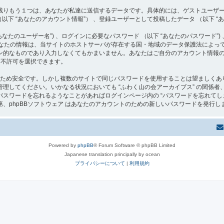
りもう１つは、あなたが私達に送信するデータです。具体的には、ゲストユーザーとし
以下 “あなたのアカウント情報”） 、登録ユーザーとして投稿したデータ （以下 “あ
たのユーザー名”) 、ログインに必要なパスワード （以下 “あなたのパスワード”) 
らあなたの情報は、当サイトのホストサーバが存在する国・地域のデータ保護法によ
ン的なものであり入力しなくてもかまいません。あなたはご自分のアカウント情報
可・不許可を選択できます。
るため安全です。しかし複数のサイトで同じパスワードを使用することは望ましくあり
ください。いかなる状況においても “ふわく山の会アーカイブス” の関係者、phpBB G
スワードを忘れるようなことがあればログインページ内の “パスワードを忘れてし
、phpBBソフトウェア はあなたのアカウントのための新しいパスワードを発行し
Powered by
phpBB
® Forum Software © phpBB Limited
Japanese translation principally by ocean
プライバシーについて
|
利用規約