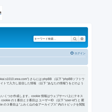
検索
詳細検索
ログイン
s1010.xrea.com”) さらには phpBB （以下 “phpBBソフトウ
あなたが当サイトで入力し送信した情報 （以下 “あなたの情報”) をどのよう
をいくつか作成します。cookie 情報はウェブサーバ上にテキス
番目と２番目は ユーザーID （以下 “user-id”) と 匿
ookie の３番目は “ふわく山の会アーカイブス” 内のトピックを閲覧