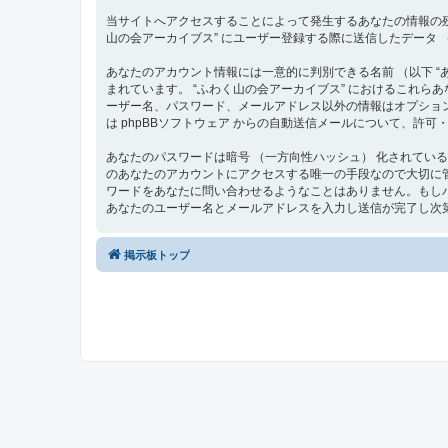
当サイトへアクセスすることによって発生するあなたの情報の残
山の会アーカイブス” にユーザー登録する際に送信したデータ （
あなたのアカウント情報には一意的に判別できる名前 （以下 “あな
まれています。 “ふわく山の会アーカイブス” におけるこれ
ーザー名、パスワード、メールアドレス以外の情報はオプショ
は phpBBソフトウェア からの自動送信メールについて、許
あなたのパスワードは暗号 （一方向性ハッシュ） 化されてい
のあなたのアカウントにアクセスする唯一の手段なので大切に管理して
ワードをあなたに問い合わせるようなことはありません。もしパ
あなたのユーザー名とメールアドレスを入力し送信が完了し次第
掲示板トップ