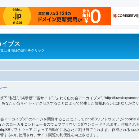
カイブス
閲覧は各項目の題字をクリック
シー
“掲示板”, “当サイト”, “ふわく山の会アーカイブス”, “http://fuwakuyamanokai.
 “phpBB Teams”) が、あなたが当サイトへアクセスすることによって発生した情報あるいは
ーカイブス” のページを閲覧することによって phpBBソフトウェア が cookie 
カルコンピュータのウェブブラウザにダウンロードされます。作成される cookie の１
ID情報 は phpBBソフトウェア によって自動的にあなたに割り当てられます。作成される c
報を保管するのに使用され、サイト閲覧の利便性を向上させます。