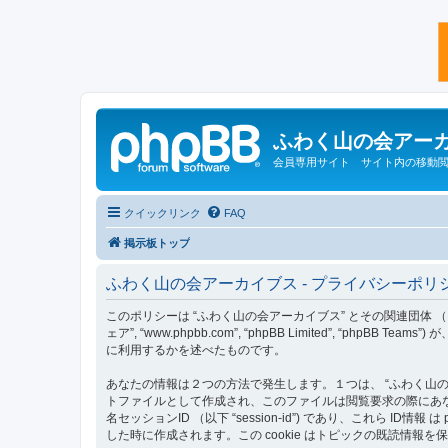
ふわく山の会アー
会員専用サイト サイト内の移動
クイックリンク
FAQ
掲示板トップ
ふわく山の会アーカイブス - プライバシーポリ
このポリシーは “ふわく山の会アーカイブス” とその関連団体 （以下 “私達”, 
ェア”, “www.phpbb.com”, “phpBB Limited”,
に利用するかを述べたものです。
あなたの情報は２つの方法で発生します。１つは、 “ふわく山の会ア
トファイルとして作成され、このファイルは閲覧要求の際にあなたのロー
名セッションID （以下 “session-id”) であり、これら 
した時に作成されます。この cookie はトピックの既読情