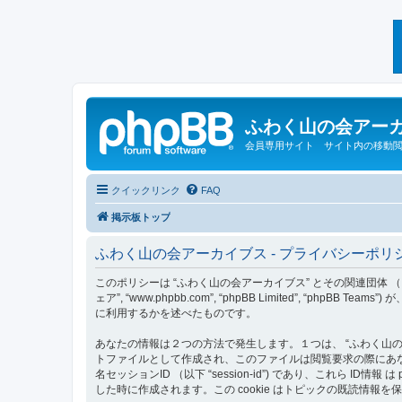
ふわく山の会アー
会員専用サイト サイト内の移動
クイックリンク
FAQ
掲示板トップ
ふわく山の会アーカイブス - プライバシーポリ
このポリシーは “ふわく山の会アーカイブス” とその関連団体 （以下 “私達”, 
ェア”, “www.phpbb.com”, “phpBB Limited”,
に利用するかを述べたものです。
あなたの情報は２つの方法で発生します。１つは、 “ふわく山の会ア
トファイルとして作成され、このファイルは閲覧要求の際にあなたのロー
名セッションID （以下 “session-id”) であり、これら 
した時に作成されます。この cookie はトピックの既読情