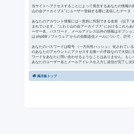
当サイトへアクセスすることによって発生するあなたの情報の残
山の会アーカイブス” にユーザー登録する際に送信したデータ （
あなたのアカウント情報には一意的に判別できる名前 （以下 “あな
まれています。 “ふわく山の会アーカイブス” におけるこれ
ーザー名、パスワード、メールアドレス以外の情報はオプショ
は phpBBソフトウェア からの自動送信メールについて、許
あなたのパスワードは暗号 （一方向性ハッシュ） 化されてい
のあなたのアカウントにアクセスする唯一の手段なので大切に管理して
ワードをあなたに問い合わせるようなことはありません。もしパ
あなたのユーザー名とメールアドレスを入力し送信が完了し次第
掲示板トップ