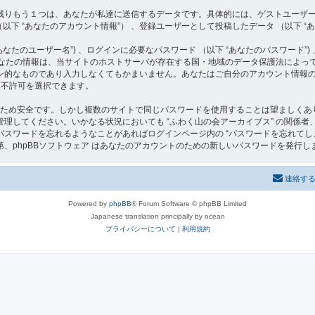
りもう１つは、あなたが私達に送信するデータです。具体的には、ゲストユーザーとし
以下 “あなたのアカウント情報”） 、登録ユーザーとして投稿したデータ （以下 “あ
たのユーザー名”) 、ログインに必要なパスワード （以下 “あなたのパスワード”) 
らあなたの情報は、当サイトのホストサーバが存在する国・地域のデータ保護法によ
ン的なものであり入力しなくてもかまいません。あなたはご自分のアカウント情報
可・不許可を選択できます。
るため安全です。しかし複数のサイトで同じパスワードを使用することは望ましくあり
ください。いかなる状況においても “ふわく山の会アーカイブス” の関係者、phpBB G
スワードを忘れるようなことがあればログインページ内の “パスワードを忘れてし
、phpBBソフトウェア はあなたのアカウントのための新しいパスワードを発行し
連絡す
Powered by
phpBB
® Forum Software © phpBB Limited
Japanese translation principally by ocean
プライバシーについて
|
利用規約