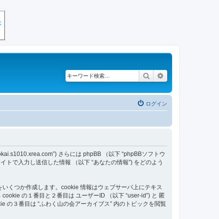
検索
詳細検索
ログイン
s1010.xrea.com”) さらには phpBB （以下 “phpBBソフトウ
あなたが当サイトで入力し送信した情報 （以下 “あなたの情報”) をどのよう
をいくつか作成します。cookie 情報はウェブサーバ上にテキス
番目と２番目は ユーザーID （以下 “user-id”) と 匿
ookie の３番目は “ふわく山の会アーカイブス” 内のトピックを閲覧