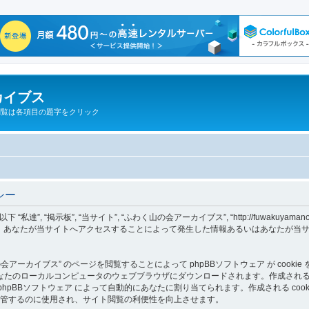
カイブス
閲覧は各項目の題字をクリック
シー
“掲示板”, “当サイト”, “ふわく山の会アーカイブス”, “http://fuwakuyamanokai.
 “phpBB Teams”) が、あなたが当サイトへアクセスすることによって発生した情報あるいは
ーカイブス” のページを閲覧することによって phpBBソフトウェア が cookie 
カルコンピュータのウェブブラウザにダウンロードされます。作成される cookie の１
ID情報 は phpBBソフトウェア によって自動的にあなたに割り当てられます。作成される c
報を保管するのに使用され、サイト閲覧の利便性を向上させます。