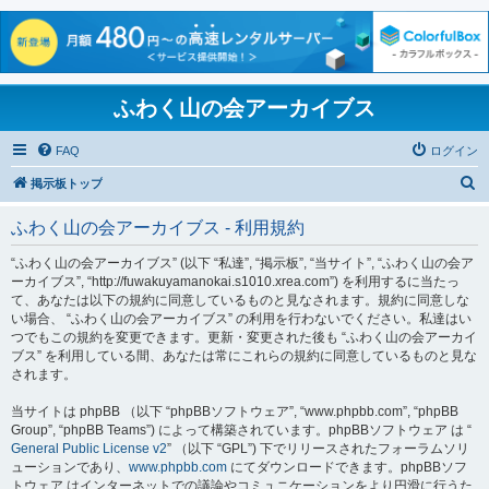
ふわく山の会アーカイブス
FAQ
ログイン
検
掲示板トップ
索
ふわく山の会アーカイブス - 利用規約
“ふわく山の会アーカイブス” (以下 “私達”, “掲示板”, “当サイト”, “ふわく山の会ア
ーカイブス”, “http://fuwakuyamanokai.s1010.xrea.com”) を利用するに当たっ
て、あなたは以下の規約に同意しているものと見なされます。規約に同意しな
い場合、 “ふわく山の会アーカイブス” の利用を行わないでください。私達はい
つでもこの規約を変更できます。更新・変更された後も “ふわく山の会アーカイ
ブス” を利用している間、あなたは常にこれらの規約に同意しているものと見な
されます。
当サイトは phpBB （以下 “phpBBソフトウェア”, “www.phpbb.com”, “phpBB
Group”, “phpBB Teams”) によって構築されています。phpBBソフトウェア は “
General Public License v2
” （以下 “GPL”) 下でリリースされたフォーラムソリ
ューションであり、
www.phpbb.com
にてダウンロードできます。phpBBソフ
トウェア はインターネットでの議論やコミュニケーションをより円滑に行うた