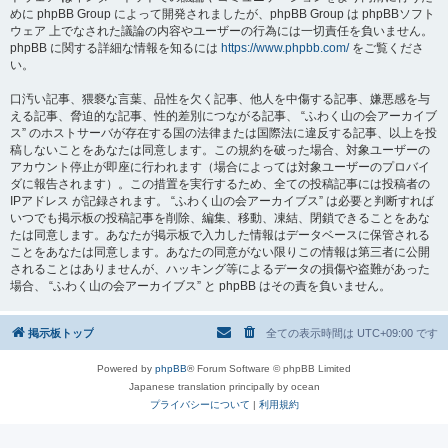
めに phpBB Group によって開発されましたが、phpBB Group は phpBBソフト
ウェア 上でなされた議論の内容やユーザーの行為には一切責任を負いません。
phpBB に関する詳細な情報を知るには
https://www.phpbb.com/
をご覧くださ
い。
口汚い記事、猥褻な言葉、品性を欠く記事、他人を中傷する記事、嫌悪感を与
える記事、脅迫的な記事、性的差別につながる記事、 “ふわく山の会アーカイブ
ス” のホストサーバが存在する国の法律または国際法に違反する記事、以上を投
稿しないことをあなたは同意します。この規約を破った場合、対象ユーザーの
アカウント停止が即座に行われます（場合によっては対象ユーザーのプロバイ
ダに報告されます）。この措置を実行するため、全ての投稿記事には投稿者の
IPアドレス が記録されます。 “ふわく山の会アーカイブス” は必要と判断すれば
いつでも掲示板の投稿記事を削除、編集、移動、凍結、閉鎖できることをあな
たは同意します。あなたが掲示板で入力した情報はデータベースに保管される
ことをあなたは同意します。あなたの同意がない限りこの情報は第三者に公開
されることはありませんが、ハッキング等によるデータの損傷や盗難があった
場合、 “ふわく山の会アーカイブス” と phpBB はその責を負いません。
掲示板トップ
全ての表示時間は
UTC+09:00
です
Powered by
phpBB
® Forum Software © phpBB Limited
Japanese translation principally by ocean
プライバシーについて
|
利用規約