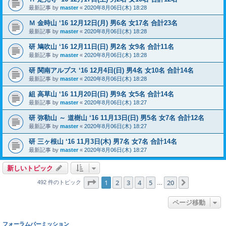
最新記事 by
master
«
2020年8月06日(木) 18:28
Ｍ 金時山 ‘16 12月12日(月) 男6名 女17名 合計23名
最新記事 by
master
«
2020年8月06日(木) 18:28
研 鳩吹山 ‘16 12月11日(日) 男2名 女9名 合計11名
最新記事 by
master
«
2020年8月06日(木) 18:28
研 関南アルプス ‘16 12月4日(日) 男4名 女10名 合計14名
最新記事 by
master
«
2020年8月06日(木) 18:28
組 高草山 ‘16 11月20日(日) 男9名 女5名 合計14名
最新記事 by
master
«
2020年8月06日(木) 18:27
研 弥勒山 ～ 道樹山 ‘16 11月13日(日) 男5名 女7名 合計12名
最新記事 by
master
«
2020年8月06日(木) 18:27
研 三ヶ根山 ‘16 11月3日(木) 男7名 女7名 合計14名
最新記事 by
master
«
2020年8月06日(木) 18:27
新しいトピック
ページ
1
／
20
1
2
3
4
5
20
次へ
492 件のトピック
…
ページ移動
フォーラムパーミッション