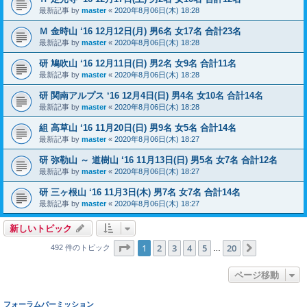
最新記事 by
master
«
2020年8月06日(木) 18:28
Ｍ 金時山 ‘16 12月12日(月) 男6名 女17名 合計23名
最新記事 by
master
«
2020年8月06日(木) 18:28
研 鳩吹山 ‘16 12月11日(日) 男2名 女9名 合計11名
最新記事 by
master
«
2020年8月06日(木) 18:28
研 関南アルプス ‘16 12月4日(日) 男4名 女10名 合計14名
最新記事 by
master
«
2020年8月06日(木) 18:28
組 高草山 ‘16 11月20日(日) 男9名 女5名 合計14名
最新記事 by
master
«
2020年8月06日(木) 18:27
研 弥勒山 ～ 道樹山 ‘16 11月13日(日) 男5名 女7名 合計12名
最新記事 by
master
«
2020年8月06日(木) 18:27
研 三ヶ根山 ‘16 11月3日(木) 男7名 女7名 合計14名
最新記事 by
master
«
2020年8月06日(木) 18:27
新しいトピック
ページ
1
／
20
1
2
3
4
5
20
次へ
492 件のトピック
…
ページ移動
フォーラムパーミッション