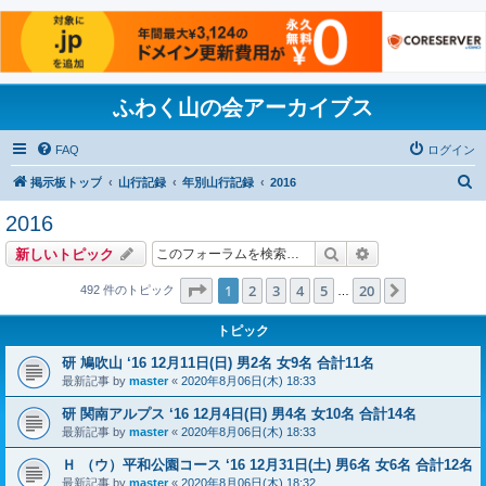
ふわく山の会アーカイブス
FAQ
ログイン
検
掲示板トップ
山行記録
年別山行記録
2016
索
2016
検索
詳細検索
新しいトピック
ページ
1
／
20
1
2
3
4
5
20
次へ
492 件のトピック
…
トピック
研 鳩吹山 ‘16 12月11日(日) 男2名 女9名 合計11名
最新記事 by
master
«
2020年8月06日(木) 18:33
研 関南アルプス ‘16 12月4日(日) 男4名 女10名 合計14名
最新記事 by
master
«
2020年8月06日(木) 18:33
Ｈ （ウ）平和公園コース ‘16 12月31日(土) 男6名 女6名 合計12名
最新記事 by
master
«
2020年8月06日(木) 18:32