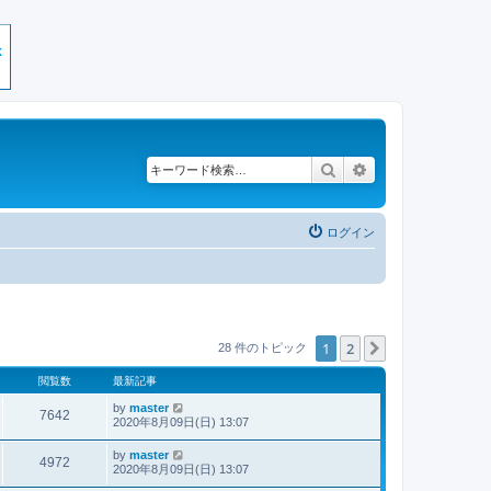
検索
詳細検索
ログイン
1
2
次へ
28 件のトピック
閲覧数
最新記事
by
master
7642
2020年8月09日(日) 13:07
by
master
4972
2020年8月09日(日) 13:07