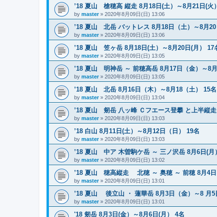
’18 夏山 槍穂高 縦走 8月18日(土）～8月21日(火
by
master
»
2020年8月09日(日) 13:06
’18 夏山 北岳 バットレス 8月18日（土）～8月2
by
master
»
2020年8月09日(日) 13:06
’18 夏山 笠ヶ岳 8月18日(土）～8月20日(月） 17
by
master
»
2020年8月09日(日) 13:05
’18 夏山 明神岳 ～ 前穂高岳 8月17日（金）～8月
by
master
»
2020年8月09日(日) 13:05
’18 夏山 北岳 8月16日（木）～8月18（土） 15名
by
master
»
2020年8月09日(日) 13:04
’18 夏山 剱岳 八ッ峰 Ｃフエース登攀 と上半縦走
by
master
»
2020年8月09日(日) 13:03
’18 白山 8月11日(土）～8月12日（日） 19名
by
master
»
2020年8月09日(日) 13:03
’18 夏山 中ア 木曽駒ケ岳 ～ 三ノ沢岳 8月6日(月
by
master
»
2020年8月09日(日) 13:02
’18 夏山 穂高縦走 北穂 ～ 奥穂 ～ 前穂 8月4
by
master
»
2020年8月09日(日) 13:01
’18 夏山 後立山 ・ 蓮華岳 8月3日（金）～8 月5
by
master
»
2020年8月09日(日) 13:01
'18 剱岳 8月3日(金）～8月6日(月） 4名