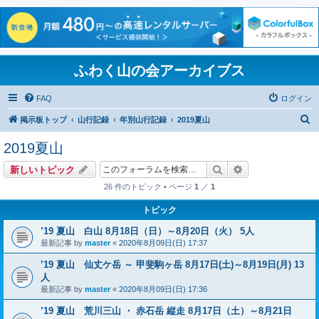
ふわく山の会アーカイブス
FAQ
ログイン
検
掲示板トップ
山行記録
年別山行記録
2019夏山
索
2019夏山
検索
詳細検索
新しいトピック
26 件のトピック • ページ
1
／
1
トピック
’19 夏山 白山 8月18日（日）～8月20日（火） 5人
最新記事 by
master
«
2020年8月09日(日) 17:37
’19 夏山 仙丈ケ岳 ～ 甲斐駒ヶ岳 8月17日(土)～8月19日(月) 13
人
最新記事 by
master
«
2020年8月09日(日) 17:36
’19 夏山 荒川三山 ・ 赤石岳 縦走 8月17日（土）～8月21日