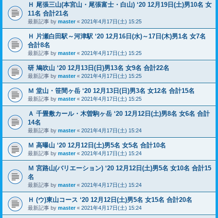
Ｈ 尾張三山(本宮山・尾張富士・白山) ‘20 12月19日(土)男10名 女
11名 合計21名
最新記事 by
master
«
2021年4月17日(土) 15:25
Ｈ 片瀬白田駅～河津駅 ‘20 12月16日(水)～17日(木)男1名 女7名
合計8名
最新記事 by
master
«
2021年4月17日(土) 15:25
研 鳩吹山 ‘20 12月13日(日)男13名 女9名 合計22名
最新記事 by
master
«
2021年4月17日(土) 15:25
Ｍ 堂山・笹間ヶ岳 ‘20 12月13日(日)男3名 女12名 合計15名
最新記事 by
master
«
2021年4月17日(土) 15:25
Ａ 千畳敷カール・木曽駒ヶ岳 ‘20 12月12日(土)男8名 女6名 合計
14名
最新記事 by
master
«
2021年4月17日(土) 15:24
Ｍ 高曝山 ‘20 12月12日(土)男5名 女5名 合計10名
最新記事 by
master
«
2021年4月17日(土) 15:24
Ｍ 宮路山(バリエーション) ‘20 12月12日(土)男5名 女10名 合計15
名
最新記事 by
master
«
2021年4月17日(土) 15:24
Ｈ (ウ)東山コース ‘20 12月12日(土)男5名 女15名 合計20名
最新記事 by
master
«
2021年4月17日(土) 15:24