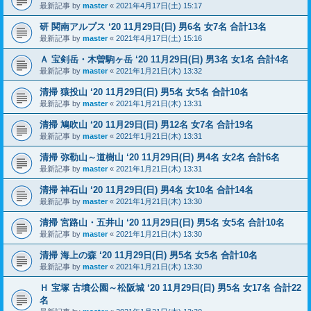
最新記事 by
master
«
2021年4月17日(土) 15:17
研 関南アルプス ‘20 11月29日(日) 男6名 女7名 合計13名
最新記事 by
master
«
2021年4月17日(土) 15:16
Ａ 宝剣岳・木曽駒ヶ岳 ‘20 11月29日(日) 男3名 女1名 合計4名
最新記事 by
master
«
2021年1月21日(木) 13:32
清掃 猿投山 ‘20 11月29日(日) 男5名 女5名 合計10名
最新記事 by
master
«
2021年1月21日(木) 13:31
清掃 鳩吹山 ‘20 11月29日(日) 男12名 女7名 合計19名
最新記事 by
master
«
2021年1月21日(木) 13:31
清掃 弥勒山～道樹山 ‘20 11月29日(日) 男4名 女2名 合計6名
最新記事 by
master
«
2021年1月21日(木) 13:31
清掃 神石山 ‘20 11月29日(日) 男4名 女10名 合計14名
最新記事 by
master
«
2021年1月21日(木) 13:30
清掃 宮路山・五井山 ‘20 11月29日(日) 男5名 女5名 合計10名
最新記事 by
master
«
2021年1月21日(木) 13:30
清掃 海上の森 ‘20 11月29日(日) 男5名 女5名 合計10名
最新記事 by
master
«
2021年1月21日(木) 13:30
Ｈ 宝塚 古墳公園～松阪城 ‘20 11月29日(日) 男5名 女17名 合計22
名