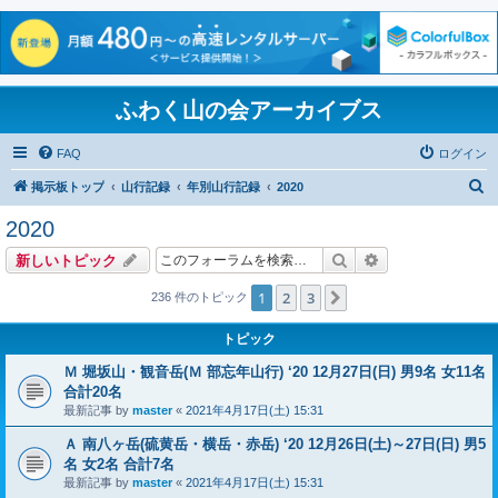
ふわく山の会アーカイブス
FAQ
ログイン
検
掲示板トップ
山行記録
年別山行記録
2020
索
2020
検索
詳細検索
新しいトピック
1
2
3
次へ
236 件のトピック
トピック
Ｍ 堀坂山・観音岳(Ｍ 部忘年山行) ‘20 12月27日(日) 男9名 女11名
合計20名
最新記事 by
master
«
2021年4月17日(土) 15:31
Ａ 南八ヶ岳(硫黄岳・横岳・赤岳) ‘20 12月26日(土)～27日(日) 男5
名 女2名 合計7名
最新記事 by
master
«
2021年4月17日(土) 15:31