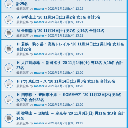
計25名
最新記事 by
master
«
2021年1月21日(木) 13:22
Ａ 伊勢山上 ‘20 11月14日(土) 男2名 女3名 合計5名
最新記事 by
master
«
2021年1月21日(木) 13:21
Ｍ 金剛堂山 ‘20 11月14日(土) 男7名 女14名 合計21名
最新記事 by
master
«
2021年1月21日(木) 13:21
Ｈ 若狭 駒ヶ岳 ･ 高島トレイル ‘20 11月14日(土) 男10名 女12名
合計22名
最新記事 by
master
«
2021年1月21日(木) 13:21
Ｈ 大江川緑地 ～ 新田巡り ‘20 11月14日(土) 男12名 女15名 合計
27名
最新記事 by
master
«
2021年1月21日(木) 13:20
Ｈ (ウ) 東山コ－ス ‘20 11月14日(土) 男3名 女23名 合計26名
最新記事 by
master
«
2021年1月21日(木) 13:20
Ｈ 四季桜 ・ 豊田市小原 ・ KOMEｸﾗﾌﾞ ‘20 11月12日(木) 男5名
女17名 合計22名
最新記事 by
master
«
2021年1月21日(木) 13:20
研 弥勒山 ～ 道樹山 ～ 定光寺 ‘20 11月8日(日) 男11名 女3名 合計
14名
最新記事 by
master
«
2021年1月21日(木) 13:19