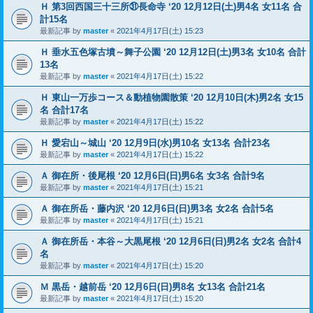
Ｈ 第3回西国三十三所㉛長命寺 ‘20 12月12日(土)男4名 女11名 合
計15名
最新記事 by
master
«
2021年4月17日(土) 15:23
Ｈ 垂水五色塚古墳～舞子公園 ‘20 12月12日(土)男3名 女10名 合計
13名
最新記事 by
master
«
2021年4月17日(土) 15:22
Ｈ 東山一万歩コース＆動植物園散策 ‘20 12月10日(木)男2名 女15
名 合計17名
最新記事 by
master
«
2021年4月17日(土) 15:22
Ｈ 愛宕山～城山 ‘20 12月9日(水)男10名 女13名 合計23名
最新記事 by
master
«
2021年4月17日(土) 15:22
Ａ 御在所・後尾根 ‘20 12月6日(日)男6名 女3名 合計9名
最新記事 by
master
«
2021年4月17日(土) 15:21
Ａ 御在所岳・藤内沢 ‘20 12月6日(日)男3名 女2名 合計5名
最新記事 by
master
«
2021年4月17日(土) 15:21
Ａ 御在所岳・本谷～大黒尾根 ‘20 12月6日(日)男2名 女2名 合計4
名
最新記事 by
master
«
2021年4月17日(土) 15:20
Ｍ 黒岳・越前岳 ‘20 12月6日(日)男8名 女13名 合計21名
最新記事 by
master
«
2021年4月17日(土) 15:20