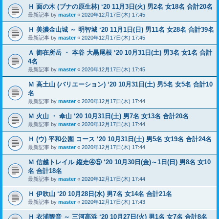
Ｈ 面の木 (ブナの原生林) ‘20 11月3日(火) 男2名 女18名 合計20名
最新記事 by
master
«
2020年12月17日(木) 17:45
Ｈ 美濃金山城 ～ 明智城 ‘20 11月1日(日) 男11名 女28名 合計39名
最新記事 by
master
«
2020年12月17日(木) 17:45
Ａ 御在所岳 ・ 本谷 大黒尾根 ‘20 10月31日(土) 男3名 女1名 合計
4名
最新記事 by
master
«
2020年12月17日(木) 17:45
Ｍ 高土山 (バリエーション) ‘20 10月31日(土) 男5名 女5名 合計10
名
最新記事 by
master
«
2020年12月17日(木) 17:44
Ｍ 火山 ・ 傘山 ‘20 10月31日(土) 男7名 女13名 合計20名
最新記事 by
master
«
2020年12月17日(木) 17:44
Ｈ (ウ) 平和公園 コース ‘20 10月31日(土) 男5名 女19名 合計24名
最新記事 by
master
«
2020年12月17日(木) 17:44
Ｍ 信越トレイル 縦走④⑤ ‘20 10月30日(金)～1日(日) 男8名 女10
名 合計18名
最新記事 by
master
«
2020年12月17日(木) 17:44
Ｈ 伊吹山 ‘20 10月28日(水) 男7名 女14名 合計21名
最新記事 by
master
«
2020年12月17日(木) 17:43
Ｈ 衣浦観音 ～ 三河高浜 ‘20 10月27日(火) 男1名 女7名 合計8名