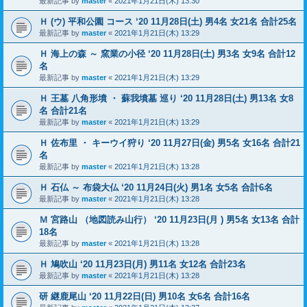
最新記事 by
master
«
2021年1月21日(木) 13:30
Ｈ (ウ) 平和公園 コース ‘20 11月28日(土) 男4名 女21名 合計25名
最新記事 by
master
«
2021年1月21日(木) 13:29
Ｈ 海上の森 ～ 窯業の小径 ‘20 11月28日(土) 男3名 女9名 合計12
名
最新記事 by
master
«
2021年1月21日(木) 13:29
Ｈ 王墓 八角形墳 ・ 蘇我墳墓 巡り ‘20 11月28日(土) 男13名 女8
名 合計21名
最新記事 by
master
«
2021年1月21日(木) 13:29
Ｈ 佐布里 ・ キーウイ狩り ‘20 11月27日(金) 男5名 女16名 合計21
名
最新記事 by
master
«
2021年1月21日(木) 13:28
Ｈ 石仏 ～ 布袋大仏 ‘20 11月24日(火) 男1名 女5名 合計6名
最新記事 by
master
«
2021年1月21日(木) 13:28
Ｍ 宮路山 （地図読み山行） ‘20 11月23日(月 ) 男5名 女13名 合計
18名
最新記事 by
master
«
2021年1月21日(木) 13:28
Ｈ 鳩吹山 ‘20 11月23日(月) 男11名 女12名 合計23名
最新記事 by
master
«
2021年1月21日(木) 13:28
研 継鹿尾山 ‘20 11月22日(日) 男10名 女6名 合計16名