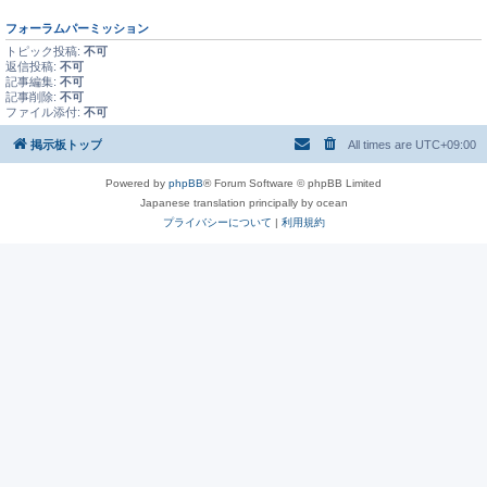
フォーラムパーミッション
トピック投稿:
不可
返信投稿:
不可
記事編集:
不可
記事削除:
不可
ファイル添付:
不可
掲示板トップ
All times are
UTC+09:00
Powered by
phpBB
® Forum Software © phpBB Limited
Japanese translation principally by ocean
プライバシーについて
|
利用規約