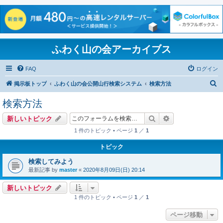
ふわく山の会アーカイブス
FAQ
ログイン
検
掲示板トップ
ふわく山の会公開山行検索システム
検索方法
索
検索方法
検索
詳細検索
新しいトピック
1 件のトピック • ページ
1
／
1
トピック
検索してみよう
最新記事 by
master
«
2020年8月09日(日) 20:14
新しいトピック
1 件のトピック • ページ
1
／
1
ページ移動