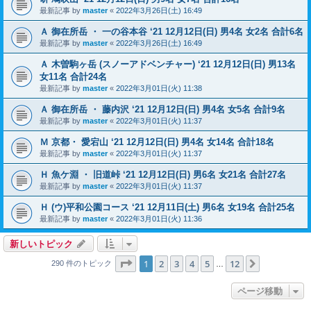
最新記事 by
master
«
2022年3月26日(土) 16:49
Ａ 御在所岳 ・ 一の谷本谷 ‘21 12月12日(日) 男4名 女2名 合計6名
最新記事 by
master
«
2022年3月26日(土) 16:49
Ａ 木曽駒ヶ岳 (スノーアドベンチャー) ‘21 12月12日(日) 男13名
女11名 合計24名
最新記事 by
master
«
2022年3月01日(火) 11:38
Ａ 御在所岳 ・ 藤内沢 ‘21 12月12日(日) 男4名 女5名 合計9名
最新記事 by
master
«
2022年3月01日(火) 11:37
Ｍ 京都・ 愛宕山 ‘21 12月12日(日) 男4名 女14名 合計18名
最新記事 by
master
«
2022年3月01日(火) 11:37
Ｈ 魚ケ淵 ・ 旧道峠 ‘21 12月12日(日) 男6名 女21名 合計27名
最新記事 by
master
«
2022年3月01日(火) 11:37
Ｈ (ウ)平和公園コース ‘21 12月11日(土) 男6名 女19名 合計25名
最新記事 by
master
«
2022年3月01日(火) 11:36
新しいトピック
ページ
1
／
12
1
2
3
4
5
12
次へ
290 件のトピック
…
ページ移動