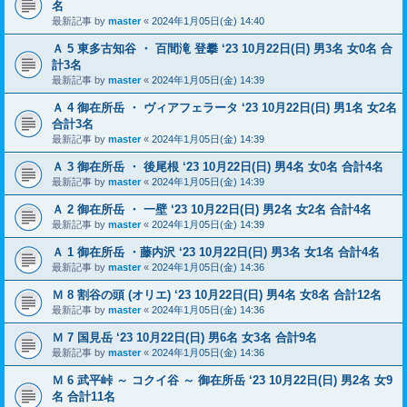
名
最新記事 by
master
«
2024年1月05日(金) 14:40
Ａ 5 東多古知谷 ・ 百間滝 登攀 ‘23 10月22日(日) 男3名 女0名 合
計3名
最新記事 by
master
«
2024年1月05日(金) 14:39
Ａ 4 御在所岳 ・ ヴィアフェラータ ‘23 10月22日(日) 男1名 女2名
合計3名
最新記事 by
master
«
2024年1月05日(金) 14:39
Ａ 3 御在所岳 ・ 後尾根 ‘23 10月22日(日) 男4名 女0名 合計4名
最新記事 by
master
«
2024年1月05日(金) 14:39
Ａ 2 御在所岳 ・ 一壁 ‘23 10月22日(日) 男2名 女2名 合計4名
最新記事 by
master
«
2024年1月05日(金) 14:39
Ａ 1 御在所岳 ・藤内沢 ‘23 10月22日(日) 男3名 女1名 合計4名
最新記事 by
master
«
2024年1月05日(金) 14:36
Ｍ 8 割谷の頭 (オリエ) ‘23 10月22日(日) 男4名 女8名 合計12名
最新記事 by
master
«
2024年1月05日(金) 14:36
Ｍ 7 国見岳 ‘23 10月22日(日) 男6名 女3名 合計9名
最新記事 by
master
«
2024年1月05日(金) 14:36
Ｍ 6 武平峠 ～ コクイ谷 ～ 御在所岳 ‘23 10月22日(日) 男2名 女9
名 合計11名