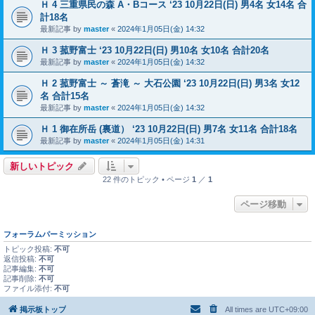
Ｈ 4 三重県民の森 A・Bコース ‘23 10月22日(日) 男4名 女14名 合
計18名
最新記事 by
master
«
2024年1月05日(金) 14:32
Ｈ 3 菰野富士 ‘23 10月22日(日) 男10名 女10名 合計20名
最新記事 by
master
«
2024年1月05日(金) 14:32
Ｈ 2 菰野富士 ～ 蒼滝 ～ 大石公園 ‘23 10月22日(日) 男3名 女12
名 合計15名
最新記事 by
master
«
2024年1月05日(金) 14:32
Ｈ 1 御在所岳 (裏道） ‘23 10月22日(日) 男7名 女11名 合計18名
最新記事 by
master
«
2024年1月05日(金) 14:31
新しいトピック
22 件のトピック • ページ
1
／
1
ページ移動
フォーラムパーミッション
トピック投稿:
不可
返信投稿:
不可
記事編集:
不可
記事削除:
不可
ファイル添付:
不可
掲示板トップ
All times are
UTC+09:00