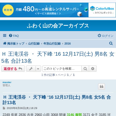
ふわく山の会アーカイブス
FAQ
ログイン
検
掲示板トップ
山行記録
年別山行記録
2016
索
Ｈ 王滝渓谷 ・ 天下峰 ‘16 12月17日(土) 男8名 女
5名 合計13名
検索
詳細検索
返信する
1 件の記事 • ページ
1
／
1
master
管理人
Ｈ 王滝渓谷 ・ 天下峰 ‘16 12月17日(土) 男8名 女5名 合
計13名
投
2020年8月06日(木) 18:29
稿
記
2249 長尾 2836 吉井 2960 山田 3068 間瀬
3146 服部
3171 金子 3185 河