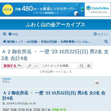
ふわく山の会アーカイブス
FAQ
ログイン
検
掲示板トップ
山行記録
年別山行記録
45周年事業イベント山行10月22日
索
Ａ 2 御在所岳 ・ 一壁 ‘23 10月22日(日) 男2名 女
2名 合計4名
検索
詳細検索
返信する
1 件の記事 • ページ
1
／
1
master
管理人
Ａ 2 御在所岳 ・ 一壁 ‘23 10月22日(日) 男2名 女2名 合
計4名
投
2024年1月05日(金) 14:39
稿
記
3087 宮崎 3730 鍔本 3758 津江本
3768 中川