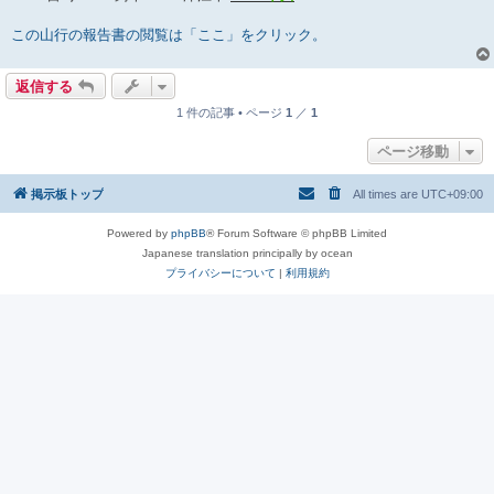
事
この山行の報告書の閲覧は「ここ」をクリック。
返信する
1 件の記事 • ページ
1
／
1
ページ移動
掲示板トップ
All times are
UTC+09:00
Powered by
phpBB
® Forum Software © phpBB Limited
Japanese translation principally by ocean
プライバシーについて
|
利用規約