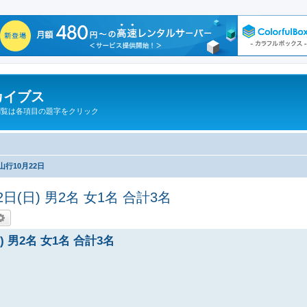
カイブス
閲覧は各項目の題字をクリック
行10月22日
2日(日) 男2名 女1名 合計3名
索
詳細検索
日) 男2名 女1名 合計3名