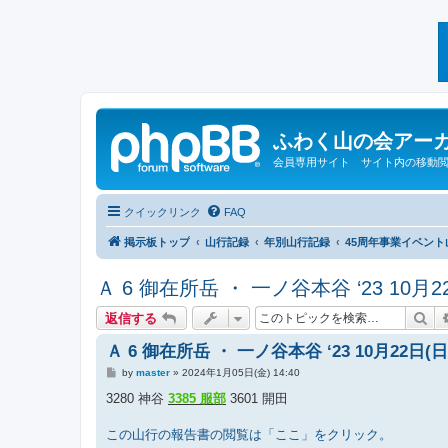
ふわく山の会アー
会員専用サイト サイト内の移動
クイックリンク
FAQ
掲示板トップ
山行記録
年別山行記録
45周年事業イベント山
Ａ 6 御在所岳 ・ 一ノ谷本谷 ‘23 10月2
検
返信する
Ａ 6 御在所岳 ・ 一ノ谷本谷 ‘23 10月22日(
投
by
master
»
2024年1月05日(金) 14:40
稿
記
3280 神谷
3385 服部
3601 開田
事
この山行の報告書の閲覧は「ここ」をクリック。