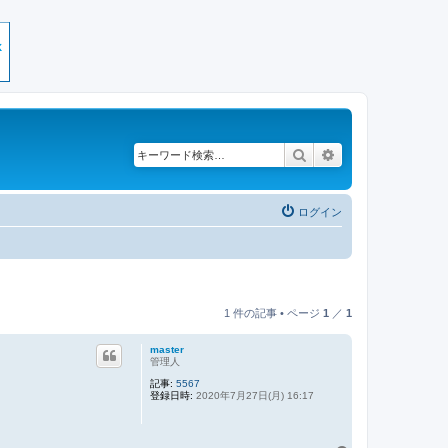
検索
詳細検索
ログイン
1 件の記事 • ページ
1
／
1
master
管理人
記事:
5567
登録日時:
2020年7月27日(月) 16:17