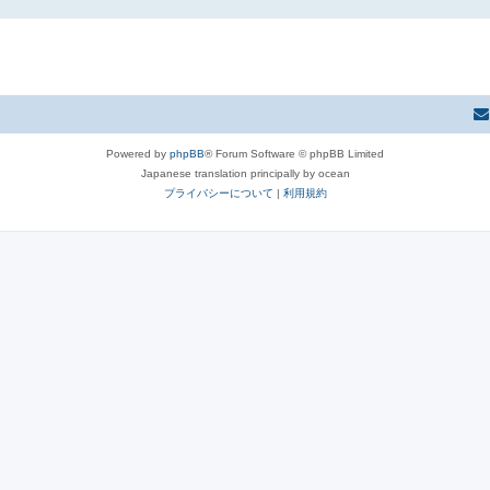
Powered by
phpBB
® Forum Software © phpBB Limited
Japanese translation principally by ocean
プライバシーについて
|
利用規約