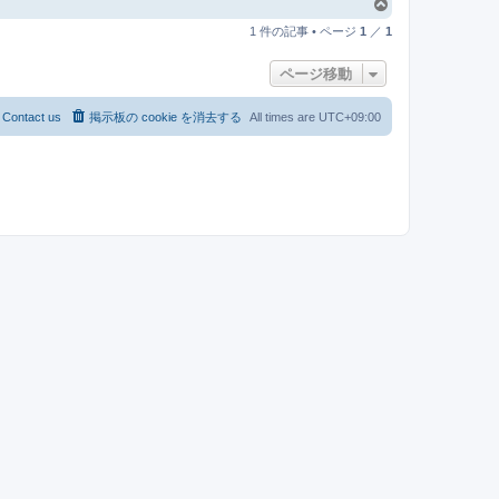
ペ
ー
1 件の記事 • ページ
1
／
1
ジ
ト
ページ移動
ッ
プ
Contact us
掲示板の cookie を消去する
All times are
UTC+09:00