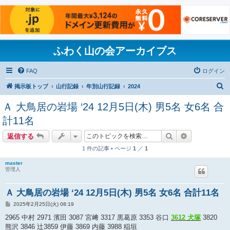
ふわく山の会アーカイブス
FAQ
ログイン
検
掲示板トップ
山行記録
年別山行記録
2024
索
Ａ 大鳥居の岩場 ‘24 12月5日(木) 男5名 女6名 合
計11名
検索
詳細検索
返信する
1 件の記事 • ページ
1
／
1
master
管理人
Ａ 大鳥居の岩場 ‘24 12月5日(木) 男5名 女6名 合計11名
投
2025年2月25日(火) 08:19
稿
記
2965 中村 2971 濱田 3087 宮﨑 3317 黒葛原 3353 谷口
3612 犬塚
3820
事
熊沢 3846 辻3859 伊藤 3869 内藤 3988 稲垣