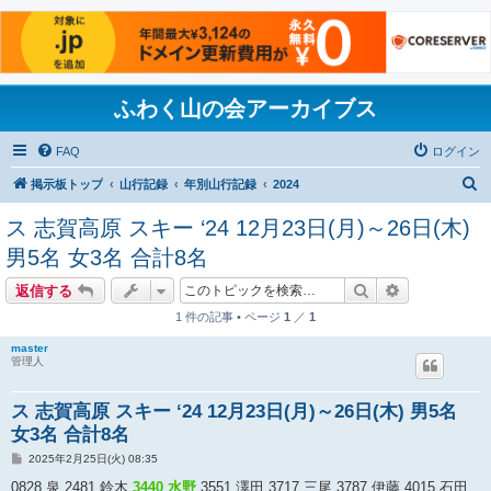
ふわく山の会アーカイブス
FAQ
ログイン
検
掲示板トップ
山行記録
年別山行記録
2024
索
ス 志賀高原 スキー ‘24 12月23日(月)～26日(木)
男5名 女3名 合計8名
検索
詳細検索
返信する
1 件の記事 • ページ
1
／
1
master
管理人
ス 志賀高原 スキー ‘24 12月23日(月)～26日(木) 男5名
女3名 合計8名
投
2025年2月25日(火) 08:35
稿
記
0828 泉 2481 鈴木
3440 水野
3551 澤田 3717 三尾 3787 伊藤 4015 石田