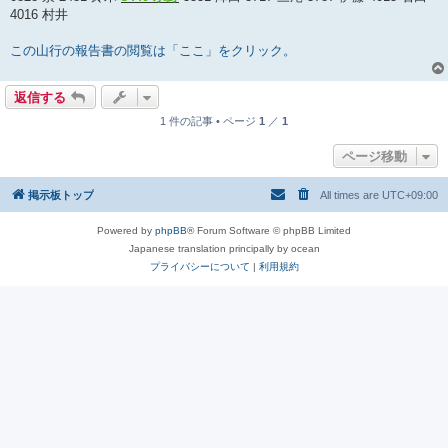
事
4016 村井
この山行の報告書の閲覧は「ここ」をクリック。
返信する
1 件の記事 • ページ
1
／
1
ページ移動
掲示板トップ
All times are
UTC+09:00
Powered by
phpBB
® Forum Software © phpBB Limited
Japanese translation principally by ocean
プライバシーについて
|
利用規約