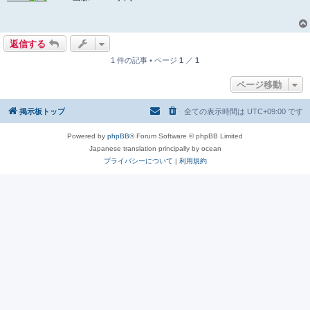
事
返信する
1 件の記事 • ページ
1
／
1
ページ移動
掲示板トップ
全ての表示時間は
UTC+09:00
です
Powered by
phpBB
® Forum Software © phpBB Limited
Japanese translation principally by ocean
プライバシーについて
|
利用規約