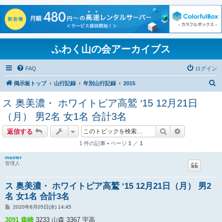
ふわく山の会アーカイブス
FAQ
ログイン
検
掲示板トップ
山行記録
年別山行記録
2015
索
ス 奥美濃・ ホワイトピア高鷲 ‘15 12月21日
（月） 男2名 女1名 合計3名
検索
詳細検索
返信する
1 件の記事 • ページ
1
／
1
master
管理人
ス 奥美濃・ ホワイトピア高鷲 ‘15 12月21日（月） 男2
名 女1名 合計3名
投
2020年8月05日(水) 14:45
稿
記
3091 森崎
3233 山森 3367 宇高